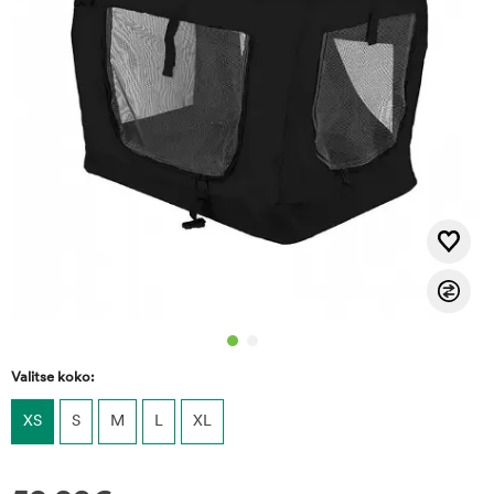
Valitse koko:
XS
S
M
L
XL