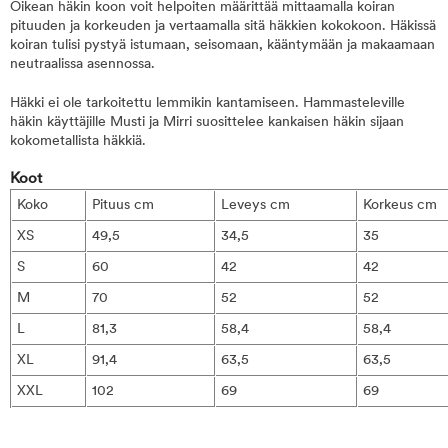
Oikean häkin koon voit helpoiten määrittää mittaamalla koiran
pituuden ja korkeuden ja vertaamalla sitä häkkien kokokoon. Häkissä
koiran tulisi pystyä istumaan, seisomaan, kääntymään ja makaamaan
neutraalissa asennossa.
Häkki ei ole tarkoitettu lemmikin kantamiseen. Hammasteleville
häkin käyttäjille Musti ja Mirri suosittelee kankaisen häkin sijaan
kokometallista häkkiä.
Koot
Koko
Pituus cm
Leveys cm
Korkeus cm
XS
49,5
34,5
35
S
60
42
42
M
70
52
52
L
81,3
58,4
58,4
XL
91,4
63,5
63,5
XXL
102
69
69