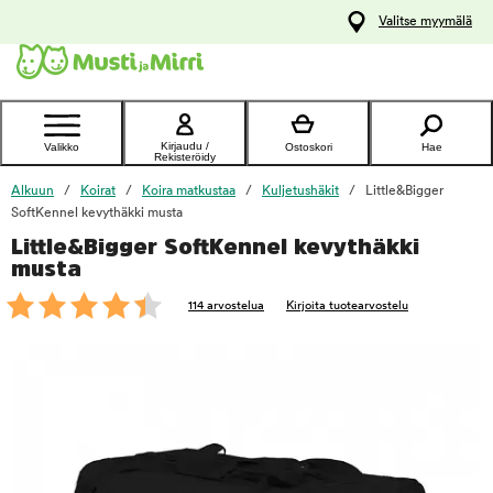
y
Valitse myymälä
ltöön
Ota yhteyttä
asiakaspalveluun
Kirjaudu /
Valikko
Ostoskori
Hae
Rekisteröidy
Alkuun
Koirat
Koira matkustaa
Kuljetushäkit
Little&Bigger
SoftKennel kevythäkki musta
Little&Bigger SoftKennel kevythäkki
foo
musta
114 arvostelua
Kirjoita tuotearvostelu