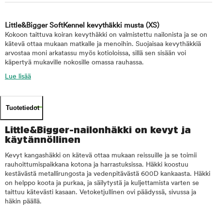
Little&Bigger SoftKennel kevythäkki musta
(XS)
Kokoon taittuva koiran kevythäkki on valmistettu nailonista ja se on
kätevä ottaa mukaan matkalle ja menoihin. Suojaisaa kevythäkkiä
arvostaa moni arkatassu myös kotioloissa, sillä sen sisään voi
käpertyä mukaville nokosille omassa rauhassa.
Lue lisää
Tuotetiedot
Little&Bigger-nailonhäkki on kevyt ja
käytännöllinen
Kevyt kangashäkki on kätevä ottaa mukaan reissuille ja se toimii
rauhoittumispaikkana kotona ja harrastuksissa. Häkki koostuu
kestävästä metallirungosta ja vedenpitävästä 600D kankaasta. Häkki
on helppo koota ja purkaa, ja säilytystä ja kuljettamista varten se
taittuu kätevästi kasaan. Vetoketjullinen ovi päädyssä, sivussa ja
häkin päällä.