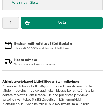
Varaa myymälästä
Ilmainen kotiinkuljetus yli 50€ tilauksille
Tilaa vielä
50,00
€
ja saat ilmaisen toimituksen!
Nopea toimitus!
Toimitamme tilauksesi 1-3 päivässä.
Ahimisenestokuppi Little&Bigger Star, valkoinen
Ahimisenestokuppi Little&Bigger Star on kauniisti suunniteltu
tähdenmuotoinen ruokakuppi, joka hidastaa koirasi syömistä ja
edistää tervettä ruokailutapaa. Helppo puhdistaa ja tyylikäs
valkoinen väri tekevät siitä täydellisen lisän lemmikkisi
ruokailuhetkiin. Anna koirallesi ilo ja hyvinvointi tällä uniikilla