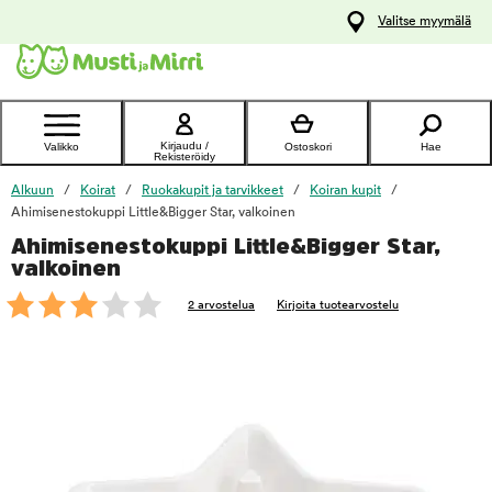
y
Valitse myymälä
ltöön
Ota yhteyttä
asiakaspalveluun
Kirjaudu /
Valikko
Ostoskori
Hae
Rekisteröidy
Alkuun
Koirat
Ruokakupit ja tarvikkeet
Koiran kupit
Ahimisenestokuppi Little&Bigger Star, valkoinen
Ahimisenestokuppi Little&Bigger Star,
foo
valkoinen
2 arvostelua
Kirjoita tuotearvostelu