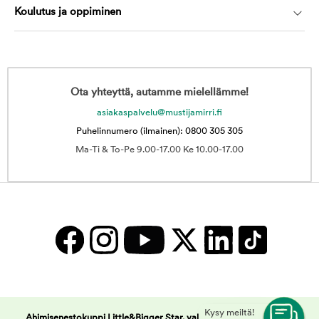
Koulutus ja oppiminen
Ota yhteyttä, autamme mielellämme!
asiakaspalvelu@mustijamirri.fi
Puhelinnumero (ilmainen): 0800 305 305
Ma-Ti & To-Pe 9.00-17.00 Ke 10.00-17.00
Kysy meiltä!
Ahimisenestokuppi Little&Bigger Star, valkoinen | Musti ja Mirri -