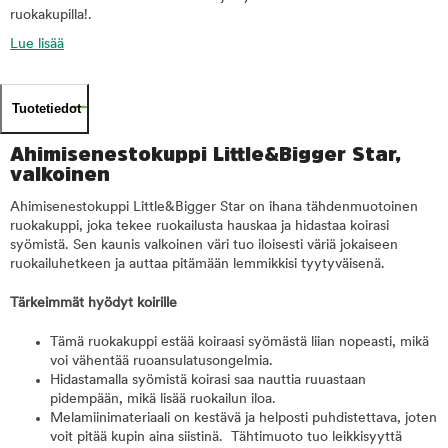
ruokakupilla!.
Lue lisää
Tuotetiedot
Ahimisenestokuppi Little&Bigger Star,
valkoinen
Ahimisenestokuppi Little&Bigger Star on ihana tähdenmuotoinen
ruokakuppi, joka tekee ruokailusta hauskaa ja hidastaa koirasi
syömistä. Sen kaunis valkoinen väri tuo iloisesti väriä jokaiseen
ruokailuhetkeen ja auttaa pitämään lemmikkisi tyytyväisenä.
Tärkeimmät hyödyt koirille
Tämä ruokakuppi estää koiraasi syömästä liian nopeasti, mikä
voi vähentää ruoansulatusongelmia.
Hidastamalla syömistä koirasi saa nauttia ruuastaan
pidempään, mikä lisää ruokailun iloa.
Melamiinimateriaali on kestävä ja helposti puhdistettava, joten
voit pitää kupin aina siistinä. Tähtimuoto tuo leikkisyyttä