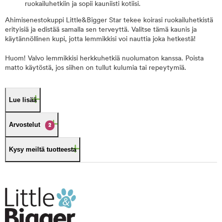
ruokailuhetkiin ja sopii kauniisti kotiisi.
Ahimisenestokuppi Little&Bigger Star tekee koirasi ruokailuhetkistä
erityisiä ja edistää samalla sen terveyttä. Valitse tämä kaunis ja
käytännöllinen kupi, jotta lemmikkisi voi nauttia joka hetkestä!
Huom! Valvo lemmikkisi herkkuhetkiä nuolumaton kanssa. Poista
matto käytöstä, jos siihen on tullut kulumia tai repeytymiä.
Lue lisää
Arvostelut
2
Kysy meiltä tuotteesta