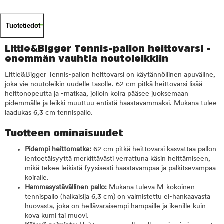
Tuotetiedot
Little&Bigger Tennis-pallon heittovarsi -
enemmän vauhtia noutoleikkiin
Little&Bigger Tennis-pallon heittovarsi on käytännöllinen apuväline,
joka vie noutoleikin uudelle tasolle. 62 cm pitkä heittovarsi lisää
heittonopeutta ja -matkaa, jolloin koira pääsee juoksemaan
pidemmälle ja leikki muuttuu entistä haastavammaksi. Mukana tulee
laadukas 6,3 cm tennispallo.
Tuotteen ominaisuudet
Pidempi heittomatka:
62 cm pitkä heittovarsi kasvattaa pallon
lentoetäisyyttä merkittävästi verrattuna käsin heittämiseen,
mikä tekee leikistä fyysisesti haastavampaa ja palkitsevampaa
koiralle.
Hammasystävällinen pallo:
Mukana tuleva M-kokoinen
tennispallo (halkaisija 6,3 cm) on valmistettu ei-hankaavasta
huovasta, joka on hellävaraisempi hampaille ja ikenille kuin
kova kumi tai muovi.