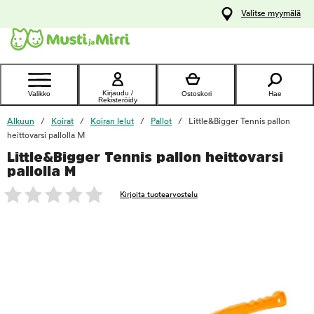
y
Valitse myymälä
ltöön
Ota yhteyttä
asiakaspalveluun
Kirjaudu /
Valikko
Ostoskori
Hae
Rekisteröidy
Alkuun
Koirat
Koiran lelut
Pallot
Little&Bigger Tennis pallon
heittovarsi pallolla M
Little&Bigger Tennis pallon heittovarsi
foo
pallolla M
Kirjoita tuotearvostelu