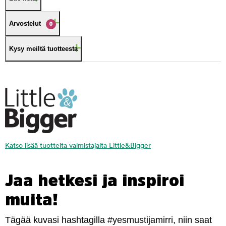
Arvostelut
0
Kysy meiltä tuotteesta
Katso lisää tuotteita valmistajalta Little&Bigger
Jaa hetkesi ja inspiroi
muita!
Tägää kuvasi hashtagilla #yesmustijamirri, niin saat