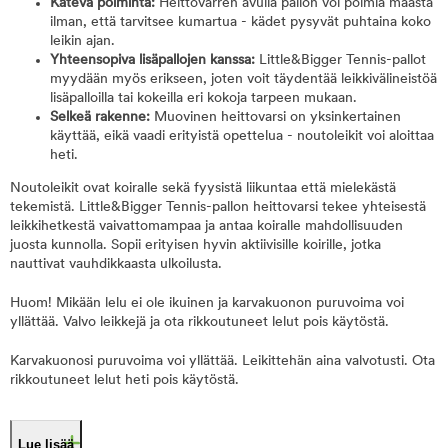
Kätevä poiminta:
Heittovarren avulla pallon voi poimia maasta
ilman, että tarvitsee kumartua - kädet pysyvät puhtaina koko
leikin ajan.
Yhteensopiva lisäpallojen kanssa:
Little&Bigger Tennis-pallot
myydään myös erikseen, joten voit täydentää leikkivälineistöä
lisäpalloilla tai kokeilla eri kokoja tarpeen mukaan.
Selkeä rakenne:
Muovinen heittovarsi on yksinkertainen
käyttää, eikä vaadi erityistä opettelua - noutoleikit voi aloittaa
heti.
Noutoleikit ovat koiralle sekä fyysistä liikuntaa että mielekästä
tekemistä. Little&Bigger Tennis-pallon heittovarsi tekee yhteisestä
leikkihetkestä vaivattomampaa ja antaa koiralle mahdollisuuden
juosta kunnolla. Sopii erityisen hyvin aktiivisille koirille, jotka
nauttivat vauhdikkaasta ulkoilusta.
Huom! Mikään lelu ei ole ikuinen ja karvakuonon puruvoima voi
yllättää. Valvo leikkejä ja ota rikkoutuneet lelut pois käytöstä.
Karvakuonosi puruvoima voi yllättää. Leikittehän aina valvotusti. Ota
rikkoutuneet lelut heti pois käytöstä.
Lue lisää