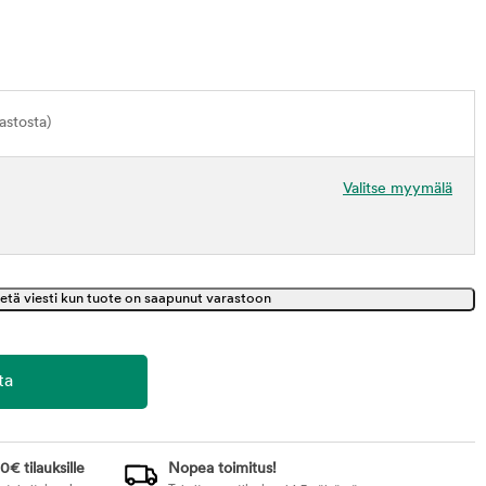
astosta)
Valitse myymälä
0€ tilauksille
Nopea toimitus!