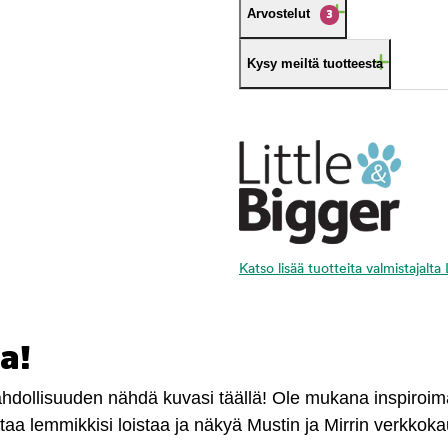
Arvostelut
3
Kysy meiltä tuotteesta
Katso lisää tuotteita valmistajalta
a!
mahdollisuuden nähdä kuvasi täällä! Ole mukana inspiroi
antaa lemmikkisi loistaa ja näkyä Mustin ja Mirrin verkkok