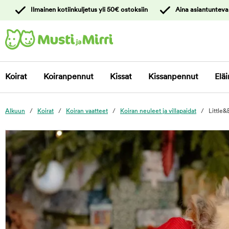
y
Ilmainen kotiinkuljetus yli 50€ ostoksiin
Aina asiantunteva
ltöön
Ota yhteyttä
asiakaspalveluun
Koirat
Koiranpennut
Kissat
Kissanpennut
Eläi
Alkuun
Koirat
Koiran vaatteet
Koiran neuleet ja villapaidat
Little&
foo