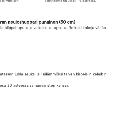
n toimituksen!
Toimitamme tilauksesi 1-3 päivässä.
iran neuloshuppari punainen
(30 cm)
a hiippahupulla ja valkoisella tupsulla. Reilusti kokoja vähän
tassun juhla-asuksi ja lisälämmöksi talven kirpeisiin keleihin.
pesu 30 asteessa samanväristen kanssa.