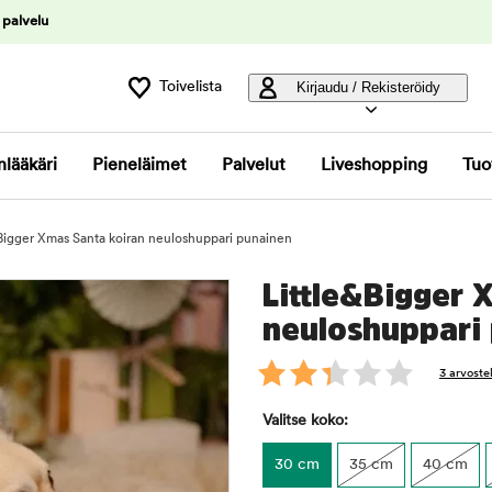
 palvelu
Toivelista
Kirjaudu / Rekisteröidy
nlääkäri
Pieneläimet
Palvelut
Liveshopping
Tuo
Bigger Xmas Santa koiran neuloshuppari punainen
Little&Bigger 
neuloshuppari
3 arvoste
Valitse koko:
30 cm
35 cm
40 cm