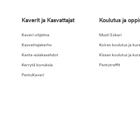
Kaverit ja Kasvattajat
Koulutus ja opp
Kaveri-ohjelma
Musti Eskari
Kasvattajakerho
Koiran koulutus ja kurs
Kanta-asiakasehdot
Kissan koulutus ja kurs
Kerrytä bonuksia
Pentutreffit
PentuKaveri
na