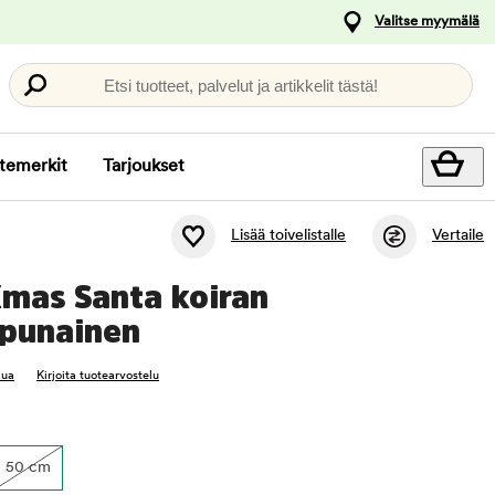
Valitse myymälä
Etsi tuotteet, palvelut ja artikkelit tästä!
temerkit
Tarjoukset
Lisää toivelistalle
Vertaile
Xmas Santa koiran
 punainen
lua
Kirjoita tuotearvostelu
50 cm