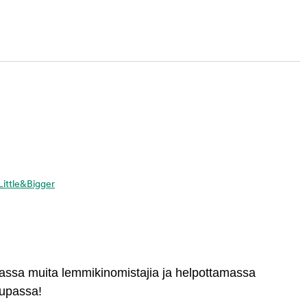
 Little&Bigger
massa muita lemmikinomistajia ja helpottamassa
aupassa!