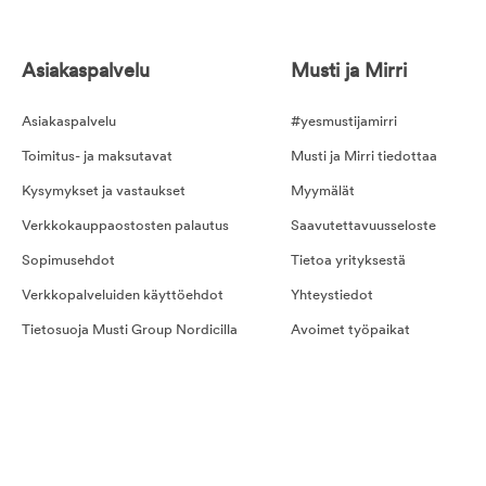
Asiakaspalvelu
Musti ja Mirri
Asiakaspalvelu
#yesmustijamirri
Toimitus- ja maksutavat
Musti ja Mirri tiedottaa
Kysymykset ja vastaukset
Myymälät
Verkkokauppaostosten palautus
Saavutettavuusseloste
Sopimusehdot
Tietoa yrityksestä
Verkkopalveluiden käyttöehdot
Yhteystiedot
Tietosuoja Musti Group Nordicilla
Avoimet työpaikat
Kilpailusäännöt
Hyvinvointipalvelut työpaikka
Kestotilauksen ehdot
Evästeet
Ostoehdot palveluille