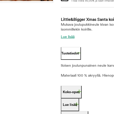
Tilaa vielä
50,00
€
ja saat ilmaise
Little&Bigger Xmas Santa ko
Mukava joulupukkineule kivan isoll
isommillekin koirille.
Lue lisää
Tuotetiedot
Iloisen joulunpunainen neule karva
Materiaali 100 % akryyliä. Hieno
Koko-opas
Lue lisää