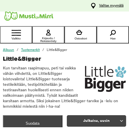
y
Valitse myymälä
ltöön
Ota yhteyttä
asiakaspalveluun
Kirjaudu /
Valikko
Ostoskori
Hae
Rekisteröidy
Alkuun
Tuotemerkit
Little&Bigger
Little&Bigger
Kun tarvitaan raapimapuu, peti tai vaikka
vähän viihdettä, on Little&Bigger
loistovalinta! Little&Bigger-tuotesarja
testileikitään, testipötkötellään ja
testiraavitaan huolellisesti ennen niiden
valikoimaan päätymistä. Tylsät kandidaatit
karsitaan armotta. Siksi jokainen Little&Bigger-tarvike ja -lelu on
lemmikkisi mielestä niin i-ha-na!
Julkaisu, uusin
Suodata