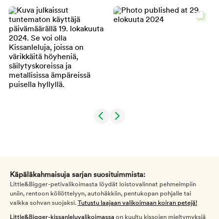
Käpäläkahmaisuja sarjan suosituimmista:
Little&Bigger-petivalikoimasta löydät loistovalinnat pehmeimpiin
uniin, rentoon köllöttelyyn, autohäkkiin, pentukopan pohjalle tai
vaikka sohvan suojaksi.
Tutustu laajaan valikoimaan koiran petejä!
Little&Bigger-kissanleluvalikoimassa
on kuultu kissojen mieltymyksiä