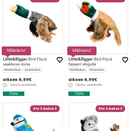
Määräetu!
Määräetu!
Little&Bigger
Bird Flock
Little&Bigger
Bird Flock
vaakkuva sorsa
fasaani vingulla
40x43x10cm
22x22x5cm
40x33x8cm
24x21x5cm
alkaen
6,99
€
alkaen
6,99
€
Löytyy varastosta
Löytyy varastosta
Osta
Osta
Ota 3 maksa 2
Ota 3 maksa 2