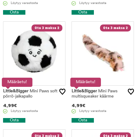
Löytyy varastosta
Löytyy varastosta
Osta
Osta
Ota 3 maksa 2
Ota 3 maksa 2
Määräetu!
Määräetu!
Little&Bigger
Mini Paws soft
Little&Bigger
Mini Paws
pörrö-jalkapallo
multisqueaker käärme
4,99
€
4,99
€
Löytyy varastosta
Löytyy varastosta
Osta
Osta
Ota 3 maksa 2
Ota 3 maksa 2