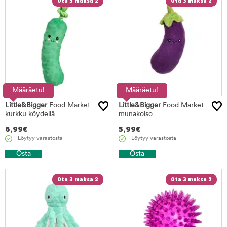
Ota 3 maksa 2
Ota 3 maksa 2
Määräetu!
Määräetu!
Little&Bigger
Food Market
Little&Bigger
Food Market
kurkku köydellä
munakoiso
6,99
€
5,99
€
Löytyy varastosta
Löytyy varastosta
Osta
Osta
Ota 3 maksa 2
Ota 3 maksa 2