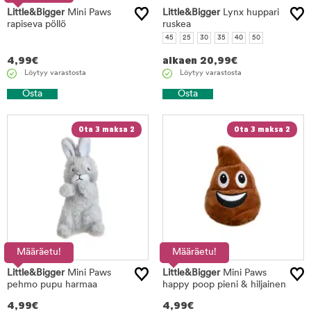
Little&Bigger
Mini Paws
Little&Bigger
Lynx huppari
rapiseva pöllö
ruskea
45
25
30
35
40
50
4,99
€
alkaen
20,99
€
Löytyy varastosta
Löytyy varastosta
Osta
Osta
Ota 3 maksa 2
Ota 3 maksa 2
Määräetu!
Määräetu!
Little&Bigger
Mini Paws
Little&Bigger
Mini Paws
pehmo pupu harmaa
happy poop pieni & hiljainen
4,99
€
4,99
€