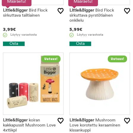
Määräetu!
Määräetu!
Little&Bigger
Bird Flock
Little&Bigger
Bird Flock
sirkuttava talitiainen
sirkuttava pyrstötiainen
onkilelu
3,99
€
5,99
€
Löytyy varastosta
Löytyy varastosta
Osta
Osta
Little&Bigger
koiran
Little&Bigger
Mushroom
kakkapussit Mushroom Love
Love korotettu keraaminen
4x15kpl
kissankuppi