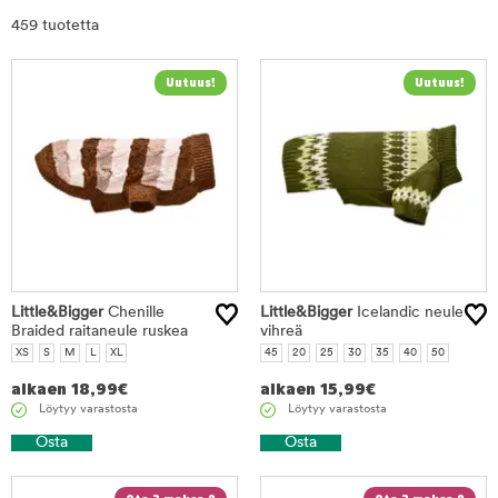
Rajaa
459 tuotetta
tuotteet
Little&Bigger
Chenille
Little&Bigger
Icelandic neule
Braided raitaneule ruskea
vihreä
XS
S
M
L
XL
45
20
25
30
35
40
50
alkaen
18,99
€
alkaen
15,99
€
Löytyy varastosta
Löytyy varastosta
Osta
Osta