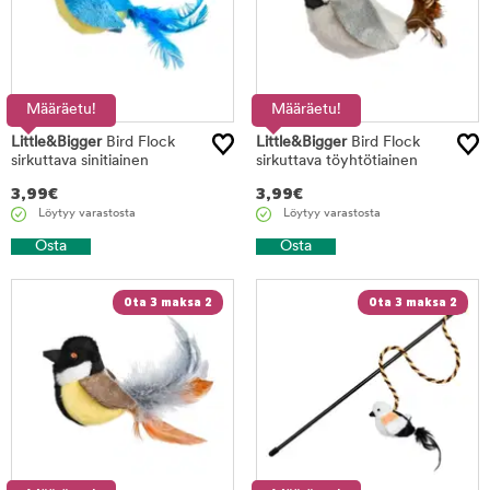
Määräetu!
Määräetu!
Little&Bigger
Bird Flock
Little&Bigger
Bird Flock
sirkuttava sinitiainen
sirkuttava töyhtötiainen
3,99
€
3,99
€
Löytyy varastosta
Löytyy varastosta
Osta
Osta
Ota 3 maksa 2
Ota 3 maksa 2