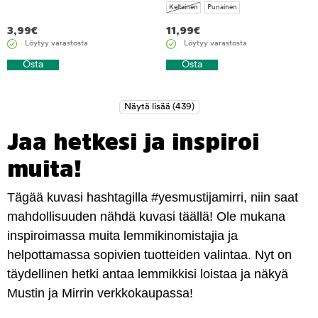
Keltainen
Punainen
3,99
€
11,99
€
Löytyy varastosta
Löytyy varastosta
Osta
Osta
Jaa hetkesi ja inspiroi
muita!
Tägää kuvasi hashtagilla #yesmustijamirri, niin saat
mahdollisuuden nähdä kuvasi täällä! Ole mukana
inspiroimassa muita lemmikinomistajia ja
helpottamassa sopivien tuotteiden valintaa. Nyt on
täydellinen hetki antaa lemmikkisi loistaa ja näkyä
Mustin ja Mirrin verkkokaupassa!