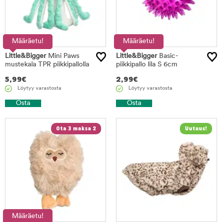
Määräetu!
Määräetu!
Little&Bigger
Mini Paws
Little&Bigger
Basic-
mustekala TPR piikkipallolla
piikkipallo lila S 6cm
5,99
€
2,99
€
Löytyy varastosta
Löytyy varastosta
Osta
Osta
Ota 3 maksa 2
Määräetu!