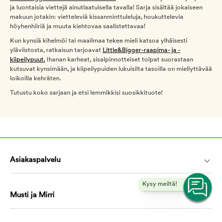
ja luontaisia viettejä ainutlaatuisella tavalla! Sarja sisältää jokaiseen
makuun jotakin: vietteleviä kissanminttuleluja, houkuttelevia
höyhenhiiriä ja muuta kiehtovaa saalistettavaa!
Kun kynsiä kihelmöi tai maailmaa tekee mieli katsoa ylhäisesti
yläviistosta, ratkaisun tarjoavat
Little&Bigger-raapima- ja -
kiipeilypuut.
Ihanan karheat, sisalpinnotteiset tolpat suorastaan
kutsuvat kynsimään, ja kiipeilypuiden lukuisilta tasoilla on miellyttävää
loikoilla kehräten.
Tutustu koko sarjaan ja etsi lemmikkisi suosikkituote!
Asiakaspalvelu
Kysy meiltä!
Musti ja Mirri