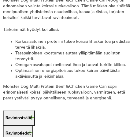
Monster Dog Multi Protein Beef &Chicken Game Can 400g on
erinomainen valinta koirasi ruokavalioon. Tämä märkäruoka sisältää
monipuolisen yhdistelmän naudanlihaa, kanaa ja riistaa, tarjoten
koirallesi kaikki tarvittavat ravintoaineet.
Tärkeimmät hyödyt koirallesi:
Korkealaatuinen proteiini tukee koirasi lihaskuntoa ja edistää
terveitä lihaksia.
Tasapainoinen koostumus auttaa ylläpitämään suoliston
terveyttä.
Omega-rasvahapot ravitsevat ihoa ja tuovat turkille kiiltoa.
Optimaalinen energiapitoisuus tukee koiran päivittäistä
aktiivisuutta ja leikinhalua.
Monster Dog Multi Protein Beef &Chicken Game Can sopii
erinomaisesti koirasi päivittäiseen ruokavalioon, varmistaen, että
paras ystäväsi pysyy onnellisena, terveenä ja energisenä.
Ravintosisältö
Ravintotiedot