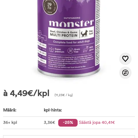
à
4,49
€
/kpl
(
11,23
€
/ kg)
Määrä:
kpl-hinta:
36+ kpl
3
,36
€
-25%
Säästä jopa
40
,41
€