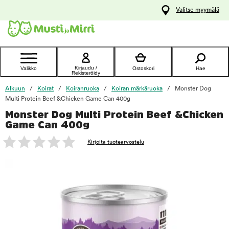
y
Valitse myymälä
ltöön
Ota yhteyttä
asiakaspalveluun
Kirjaudu /
Valikko
Ostoskori
Hae
Rekisteröidy
Alkuun
Koirat
Koiranruoka
Koiran märkäruoka
Monster Dog
Multi Protein Beef &Chicken Game Can 400g
Monster Dog Multi Protein Beef &Chicken
foo
Game Can 400g
Kirjoita tuotearvostelu