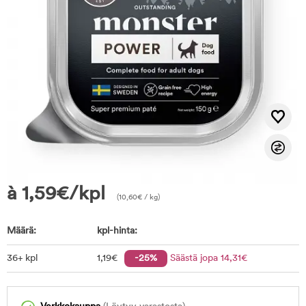
à
1,59
€
/kpl
(
10,60
€
/ kg)
Määrä:
kpl-hinta:
36+ kpl
1
,19
€
-25%
Säästä jopa
14
,31
€