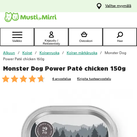
y
Valitse myymälä
ltöön
Ota yhteyttä
asiakaspalveluun
Kirjaudu /
Valikko
Ostoskori
Hae
Rekisteröidy
Alkuun
Koirat
Koiranruoka
Koiran märkäruoka
Monster Dog
Power Paté chicken 150g
Monster Dog Power Paté chicken 150g
foo
6 arvostelua
Kirjoita tuotearvostelu