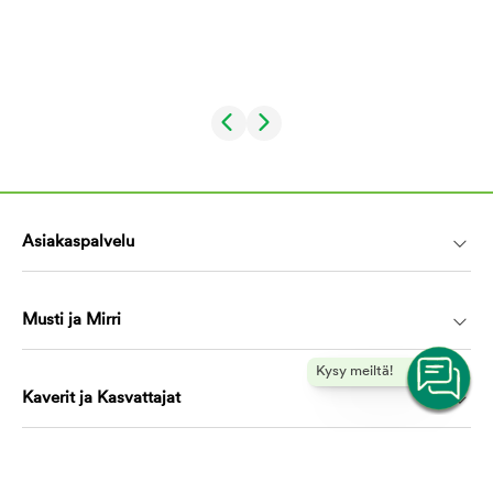
Asiakaspalvelu
Musti ja Mirri
Kysy meiltä!
Kaverit ja Kasvattajat
Koulutus ja oppiminen