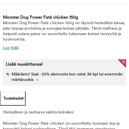
Monster Dog Power Paté chicken 150g
Monster Dog Power Paté chicken 150g on täynnä herkullista kanaa,
joka tarjoaa proteiinia ja energiaa koirasi päivään. Tämä maittava ja
helposti sulava patee on suunniteltu tukemaan koirasi terveyttä ja
hyvinvointia.
Lue lisää
%
Lisää nuuskittavaa!
Määräetu! Saat -25% alennusta kun ostat 36 kpl tai enemmän
märkäruokia
»
Tuotetiedot
Herkullinen ja ravitseva valinta koirallesi
Monster Dog Power Paté chicken on suunniteltu tuomaan iloa ja