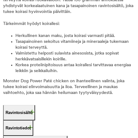
terveyttä koirasi ruokavalioon. Tässä 150 gramman annoksessa
yhdistyvät korkealaatuinen kana ja tasapainoinen ravintosisältö, joka
tukee koirasi hyvinvointia päivittäin.
Tärkeimmät hyödyt koirallesi:
Herkullinen kanan maku, josta koirasi varmasti pitää.
Tasapainoinen sekoitus vitamiineja ja mineraaleja tukemaan
koirasi terveyttä.
Valmistettu helposti sulavista ainesosista, jotka sopivat
herkkävatsaisillekin koirille.
Korkea proteiinipitoisuus antaa koirallesi tarvittavaa energiaa
leikkiin ja seikkailuihin.
Monster Dog Power Paté chicken on ihanteellinen valinta, joka
tukee koirasi elinvoimaisuutta ja iloa. Terveellinen ja maukas
vaihtoehto, joka saa hännän heilumaan tyytyväisyydestä.
Ravintosisältö
Ravintotiedot