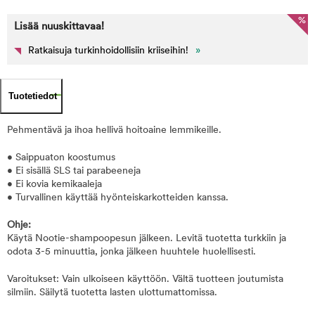
%
Lisää nuuskittavaa!
Ratkaisuja turkinhoidollisiin kriiseihin!
»
Tuotetiedot
Pehmentävä ja ihoa hellivä hoitoaine lemmikeille.
• Saippuaton koostumus
• Ei sisällä SLS tai parabeeneja
• Ei kovia kemikaaleja
• Turvallinen käyttää hyönteiskarkotteiden kanssa.
Ohje:
Käytä Nootie-shampoopesun jälkeen. Levitä tuotetta turkkiin ja
odota 3-5 minuuttia, jonka jälkeen huuhtele huolellisesti.
Varoitukset: Vain ulkoiseen käyttöön. Vältä tuotteen joutumista
silmiin. Säilytä tuotetta lasten ulottumattomissa.