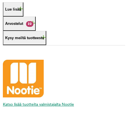
Lue lisää
Arvostelut
22
Kysy meiltä tuotteesta
Katso lisää tuotteita valmistajalta Nootie