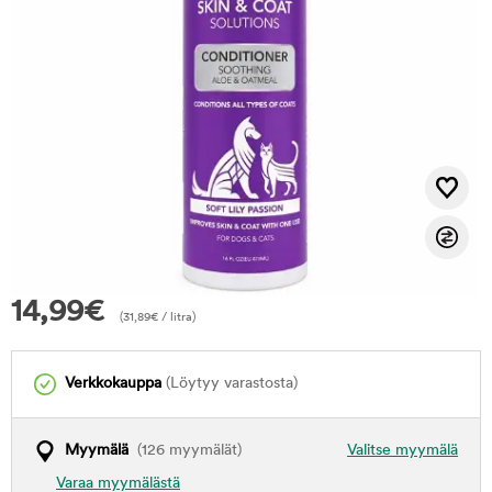
14,99
€
(
31,89
€
/ litra)
Verkkokauppa
(Löytyy varastosta)
Myymälä
(126 myymälät)
Valitse myymälä
Varaa myymälästä