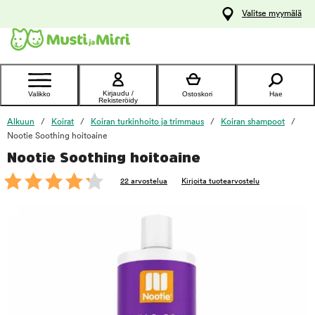
y
Valitse myymälä
ltöön
Ota yhteyttä
asiakaspalveluun
Kirjaudu /
Valikko
Ostoskori
Hae
Rekisteröidy
Alkuun
Koirat
Koiran turkinhoito ja trimmaus
Koiran shampoot
Nootie Soothing hoitoaine
Nootie Soothing hoitoaine
foo
22 arvostelua
Kirjoita tuotearvostelu