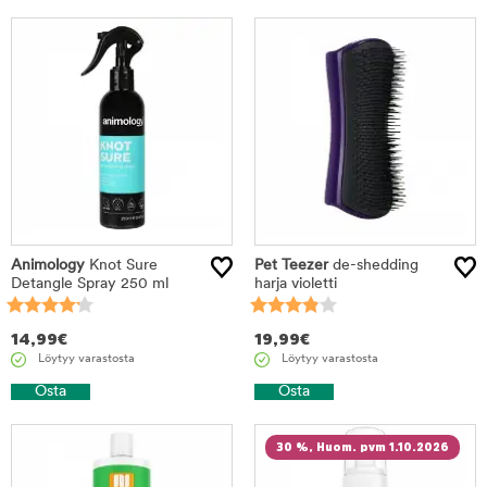
tuotteet
Animology
Knot Sure
Pet Teezer
de-shedding
Detangle Spray 250 ml
harja violetti
14,99
€
19,99
€
Löytyy varastosta
Löytyy varastosta
Osta
Osta
30 %, Huom. pvm 1.10.2026