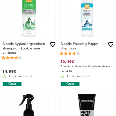
Nootie
hypoallergeeninen
Nootie
Foaming Puppy
shampoo - kookos lime
Shampoo
verbena
10,49
€
Alin hinta viimeisten 30 päivän aikana
14,99
€
on: 14.99.
Löytyy varastosta
Löytyy varastosta
Osta
Osta