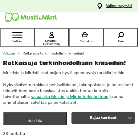
y
Valitse myymälä
ltöön
Ota yhteyttä
asiakaspalveluun
Kirjaudu /
Valikko
Ostoskori
Hae
Rekisteröidy
Alkuun
Ratkaisuja turkinhoidollisiin kriiseihin!
Ratkaisuja turkinhoidollisiin kriiseihin!
Mustista ja Mirristä saat paljon hyviä apuneuvoja turkkikriiseihin!
Nykyaikaiset nerokkaat pohjavillaharat, takunpoistajat ja hoitoaineet
tekevät hommasta hauskaa. Jos urakka tuntuu kerralla
toivottomalta,
varaa aika Mustin ja Mirrin turkinhoitoon
ja anna
ammattilaisen selvittää pahin katastrofi.
Rajaa tuotteet
Suodata
Rajaa
33 tuotetta