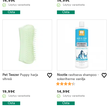
14,99
€
14,99
€
Löytyy varastosta
Löytyy varastosta
Osta
Osta
Pet Teezer
Puppy harja
Nootie
ravitseva shampoo -
vihreä
sokeriherne vanilja
19,99
€
14,99
€
Löytyy varastosta
Löytyy varastosta
Osta
Osta