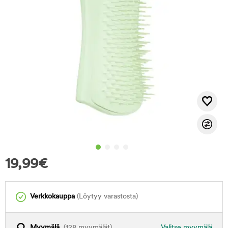
19,99
€
Verkkokauppa
(Löytyy varastosta)
Myymälä
(128 myymälät)
Valitse myymälä