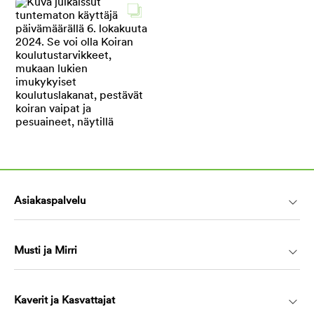
Asiakaspalvelu
Musti ja Mirri
Kaverit ja Kasvattajat