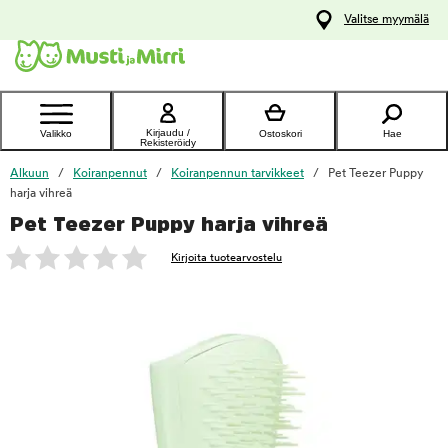
y
Valitse myymälä
ltöön
Ota yhteyttä
asiakaspalveluun
Kirjaudu /
Valikko
Ostoskori
Hae
Rekisteröidy
Alkuun
Koiranpennut
Koiranpennun tarvikkeet
Pet Teezer Puppy
harja vihreä
Pet Teezer Puppy harja vihreä
foo
Kirjoita tuotearvostelu