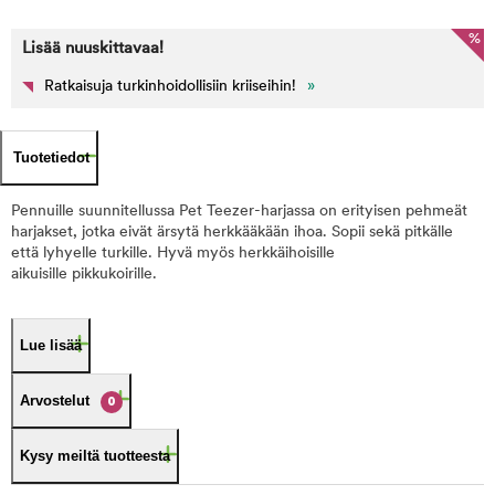
%
Lisää nuuskittavaa!
Ratkaisuja turkinhoidollisiin kriiseihin!
»
Tuotetiedot
Pennuille suunnitellussa Pet Teezer-harjassa on erityisen pehmeät
harjakset, jotka eivät ärsytä herkkääkään ihoa. Sopii sekä pitkälle
että lyhyelle turkille. Hyvä myös herkkäihoisille
aikuisille pikkukoirille.
Lue lisää
Arvostelut
0
Kysy meiltä tuotteesta