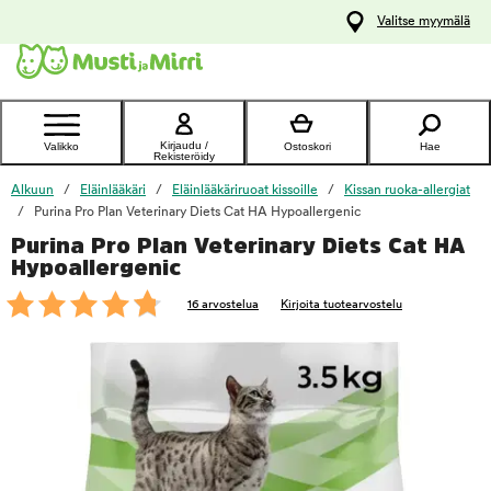
y
Valitse myymälä
ltöön
Ota yhteyttä
asiakaspalveluun
Kirjaudu /
Valikko
Ostoskori
Hae
Rekisteröidy
Alkuun
Eläinlääkäri
Eläinlääkäriruoat kissoille
Kissan ruoka-allergiat
Purina Pro Plan Veterinary Diets Cat HA Hypoallergenic
Purina Pro Plan Veterinary Diets Cat HA
foo
Hypoallergenic
16 arvostelua
Kirjoita tuotearvostelu