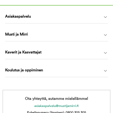
Asiakaspalvelu
Musti ja Mirri
Kaverit ja Kasvattajat
Koulutus ja oppiminen
Ota yhteyttä, autamme mielellämme!
asiakaspalvelu@mustijamirri.fi
Puhelinnumero (ilmainen): 0800 305 305