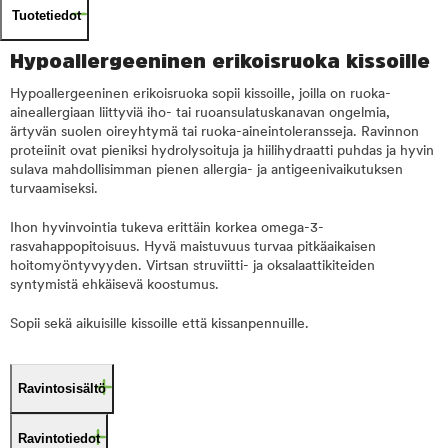
Tuotetiedot
Hypoallergeeninen erikoisruoka kissoille
Hypoallergeeninen erikoisruoka sopii kissoille, joilla on ruoka-
aineallergiaan liittyviä iho- tai ruoansulatuskanavan ongelmia,
ärtyvän suolen oireyhtymä tai ruoka-aineintoleransseja. Ravinnon
proteiinit ovat pieniksi hydrolysoituja ja hiilihydraatti puhdas ja hyvin
sulava mahdollisimman pienen allergia- ja antigeenivaikutuksen
turvaamiseksi.
Ihon hyvinvointia tukeva erittäin korkea omega-3-
rasvahappopitoisuus. Hyvä maistuvuus turvaa pitkäaikaisen
hoitomyöntyvyyden. Virtsan struviitti- ja oksalaattikiteiden
syntymistä ehkäisevä koostumus.
Sopii sekä aikuisille kissoille että kissanpennuille.
Ravintosisältö
Ravintotiedot