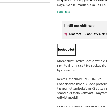
Royal Canin Digestive Care 
Royal Canin -märkäruoka koirille, 
Lue lisää
Lisää nuuskittavaa!
Määräetu! Saat -25% ale
Tuotetiedot
Ruoansulatusvaikeudet eivät ole 
ravintoaineita sisältävä ruokavalio
hyvinvointia.
ROYAL CANIN® Digestive Care Loa
Loaf sisältää hyvin sulavia protei
tasapainottamiseksi, mikä auttaa
saantiin erittäin vakavasti. Käyt
erityistarpeisiin.