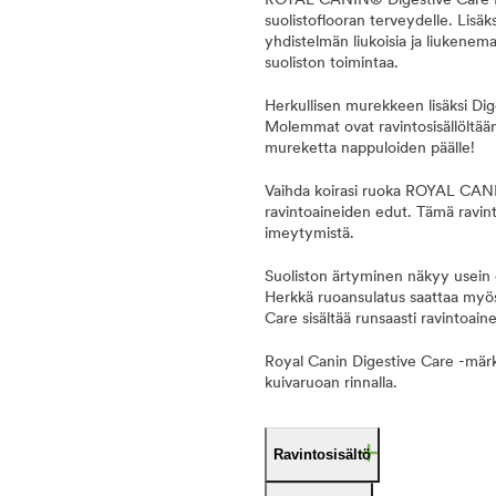
ROYAL CANIN® Digestive Care Loaf 
suolistoflooran terveydelle. Lis
yhdistelmän liukoisia ja liukenema
suoliston toimintaa.
Herkullisen murekkeen lisäksi Dig
Molemmat ovat ravintosisällöltään 
mureketta nappuloiden päälle!
Vaihda koirasi ruoka ROYAL CANI
ravintoaineiden edut. Tämä ravint
imeytymistä.
Suoliston ärtyminen näkyy usein e
Herkkä ruoansulatus saattaa myös 
Care sisältää runsaasti ravintoai
Royal Canin Digestive Care -märkäruo
kuivaruoan rinnalla.
Ravintosisältö