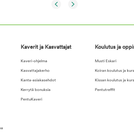
Kaverit ja Kasvattajat
Koulutus ja opp
Kaveri-ohjelma
Musti Eskari
Kasvattajakerho
Koiran koulutus ja kurs
Kanta-asiakasehdot
Kissan koulutus ja kurs
Kerrytä bonuksia
Pentutreffit
PentuKaveri
na