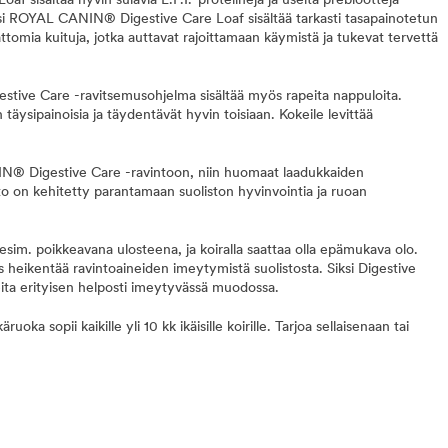
sisältää hyvin sulavia L.P.I.-proteiineja ja useita prebiootteja
äksi ROYAL CANIN® Digestive Care Loaf sisältää tarkasti tasapainotetun
ttomia kuituja, jotka auttavat rajoittamaan käymistä ja tukevat tervettä
estive Care -ravitsemusohjelma sisältää myös rapeita nappuloita.
täysipainoisia ja täydentävät hyvin toisiaan. Kokeile levittää
N® Digestive Care -ravintoon, niin huomaat laadukkaiden
o on kehitetty parantamaan suoliston hyvinvointia ja ruoan
sim. poikkeavana ulosteena, ja koiralla saattaa olla epämukava olo.
heikentää ravintoaineiden imeytymistä suolistosta. Siksi Digestive
neita erityisen helposti imeytyvässä muodossa.
ka sopii kaikille yli 10 kk ikäisille koirille. Tarjoa sellaisenaan tai