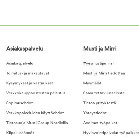
Asiakaspalvelu
Musti ja Mirri
Asiakaspalvelu
#yesmustijamirri
Toimitus- ja maksutavat
Musti ja Mirri tiedottaa
Kysymykset ja vastaukset
Myymälät
Verkkokauppaostosten palautus
Saavutettavuusseloste
Sopimusehdot
Tietoa yrityksestä
Verkkopalveluiden käyttöehdot
Yhteystiedot
Tietosuoja Musti Group Nordicilla
Avoimet työpaikat
Kilpailusäännöt
Hyvinvointipalvelut työpaikka