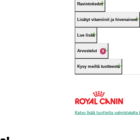
Ravintotiedot
Lisätyt vitamiinit ja hivenaineet
Lue lisää
Arvostelut
2
Kysy meiltä tuotteesta
Katso lisää tuotteita valmistajalt