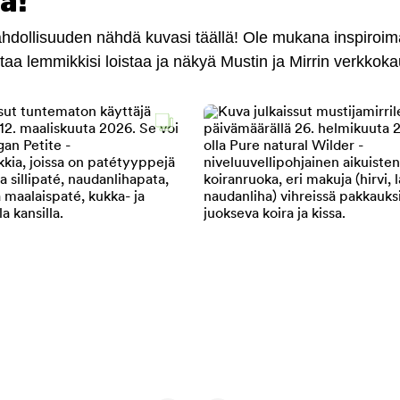
a!
mahdollisuuden nähdä kuvasi täällä! Ole mukana inspiroi
antaa lemmikkisi loistaa ja näkyä Mustin ja Mirrin verkkok