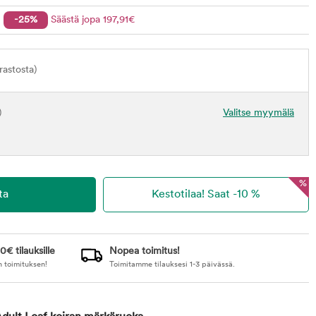
-25%
Säästä jopa
197
,91
€
astosta)
)
Valitse myymälä
%
0€ tilauksille
Nopea toimitus!
n toimituksen!
Toimitamme tilauksesi 1-3 päivässä.