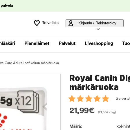
 palvelu
Toivelista
Kirjaudu / Rekisteröidy
nlääkäri
Pieneläimet
Palvelut
Liveshopping
Tuo
ive Care Adult Loaf koiran märkäruoka
Royal Canin Di
märkäruoka
2 arvoste
21,99
€
(
21,56
€
/ kg)
Määrä:
kpl-hint