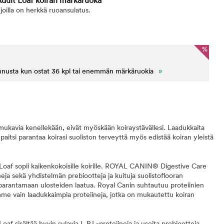
Adult Loaf koiran märkäruoka
joilla on herkkä ruoansulatus.
%
nnusta kun ostat 36 kpl tai enemmän märkäruokia
»
mukavia kenellekään, eivät myöskään koiraystävällesi. Laadukkaita
 paitsi parantaa koirasi suoliston terveyttä myös edistää koiran yleistä
f sopii kaikenkokoisille koirille. ROYAL CANIN® Digestive Care
ineja sekä yhdistelmän prebiootteja ja kuituja suolistoflooran
 parantamaan ulosteiden laatua. Royal Canin suhtautuu proteiinien
ämme vain laadukkaimpia proteiineja, jotka on mukautettu koiran