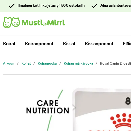
y
Ilmainen kotiinkuljetus yli 50€ ostoksiin
Aina asiantunteva
ltöön
Ota yhteyttä
asiakaspalveluun
Koirat
Koiranpennut
Kissat
Kissanpennut
Eläi
Alkuun
Koirat
Koiranruoka
Koiran märkäruoka
Royal Canin Digest
foo