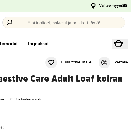
Valitse myymälä
Etsi tuotteet, palvelut ja artikkelit tästä!
temerkit
Tarjoukset
Lisää toivelistalle
Vertaile
gestive Care Adult Loaf koiran
lua
Kirjoita tuotearvostelu
a: