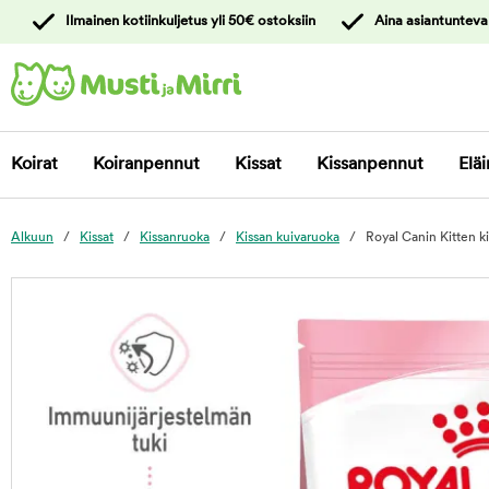
y
Ilmainen kotiinkuljetus yli 50€ ostoksiin
Aina asiantunteva
ltöön
Ota yhteyttä
asiakaspalveluun
Koirat
Koiranpennut
Kissat
Kissanpennut
Eläi
Alkuun
Kissat
Kissanruoka
Kissan kuivaruoka
Royal Canin Kitten 
foo