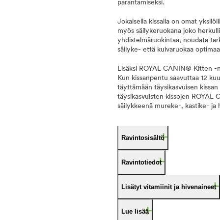
parantamiseksi.
Jokaisella kissalla on omat yksi
myös säilykeruokana joko herkulli
yhdistelmäruokintaa, noudata tark
säilyke- että kuivaruokaa optimaa
Lisäksi ROYAL CANIN® Kitten -na
Kun kissanpentu saavuttaa 12 kuu
täyttämään täysikasvuisen kissan 
täysikasvuisten kissojen ROYAL C
säilykkeenä mureke-, kastike- ja
Ravintosisältö
Ravintotiedot
Lisätyt vitamiinit ja hivenaineet
Lue lisää