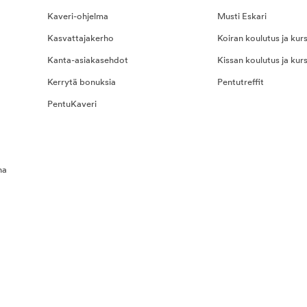
Kaveri-ohjelma
Musti Eskari
Kasvattajakerho
Koiran koulutus ja kurs
Kanta-asiakasehdot
Kissan koulutus ja kurs
Kerrytä bonuksia
Pentutreffit
PentuKaveri
na