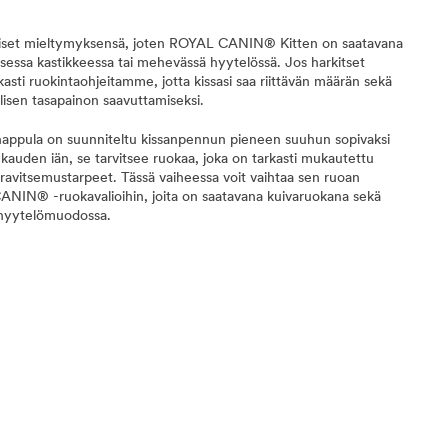
lölliset mieltymyksensä, joten ROYAL CANIN® Kitten on saatavana
sessa kastikkeessa tai mehevässä hyytelössä. Jos harkitset
asti ruokintaohjeitamme, jotta kissasi saa riittävän määrän sekä
lisen tasapainon saavuttamiseksi.
ppula on suunniteltu kissanpennun pieneen suuhun sopivaksi
kauden iän, se tarvitsee ruokaa, joka on tarkasti mukautettu
ravitsemustarpeet. Tässä vaiheessa voit vaihtaa sen ruoan
ANIN® -ruokavalioihin, joita on saatavana kuivaruokana sekä
 hyytelömuodossa.