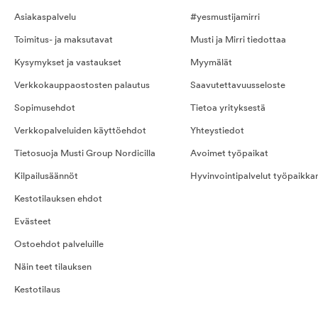
Asiakaspalvelu
#yesmustijamirri
Toimitus- ja maksutavat
Musti ja Mirri tiedottaa
Kysymykset ja vastaukset
Myymälät
Verkkokauppaostosten palautus
Saavutettavuusseloste
Sopimusehdot
Tietoa yrityksestä
Verkkopalveluiden käyttöehdot
Yhteystiedot
Tietosuoja Musti Group Nordicilla
Avoimet työpaikat
Kilpailusäännöt
Hyvinvointipalvelut työpaikka
Kestotilauksen ehdot
Evästeet
Ostoehdot palveluille
Näin teet tilauksen
Kestotilaus