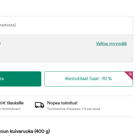
astosta)
)
Valitse myymälä
%
0€ tilauksille
Nopea toimitus!
n toimituksen!
Toimitamme tilauksesi 1-3 päivässä.
nnun kuivaruoka
(400 g)