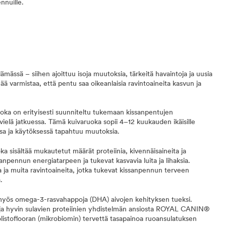
nnuille.
ämässä – siihen ajoittuu isoja muutoksia, tärkeitä havaintoja ja uusia
ä varmistaa, että pentu saa oikeanlaisia ravintoaineita kasvun ja
a on erityisesti suunniteltu tukemaan kissanpentujen
vielä jatkuessa. Tämä kuivaruoka sopii 4–12 kuukauden ikäisille
ssa ja käytöksessä tapahtuu muutoksia.
a sisältää mukautetut määrät proteiinia, kivennäisaineita ja
sanpennun energiatarpeen ja tukevat kasvavia luita ja lihaksia.
ia ja muita ravintoaineita, jotka tukevat kissanpennun terveen
ä.
yös omega-3-rasvahappoja (DHA) aivojen kehityksen tueksi.
 ja hyvin sulavien proteiinien yhdistelmän ansiosta ROYAL CANIN®
istoflooran (mikrobiomin) tervettä tasapainoa ruoansulatuksen