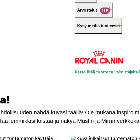
Arvostelut
129
Kysy meiltä tuotteesta
Katso lisää tuotteita valmistajalt
a!
mahdollisuuden nähdä kuvasi täällä! Ole mukana inspiroi
antaa lemmikkisi loistaa ja näkyä Mustin ja Mirrin verkkok