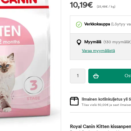
10,19
€
(
25,48
€
/ kg)
Verkkokauppa
(Löytyy var
Myymälä
(130 myymälät
Varaa myymälästä
Ilmainen kotiinkuljetus yli 5
Tilaa vielä
50,00
€
ja saat ilmaise
Royal Canin Kitten kissanpe