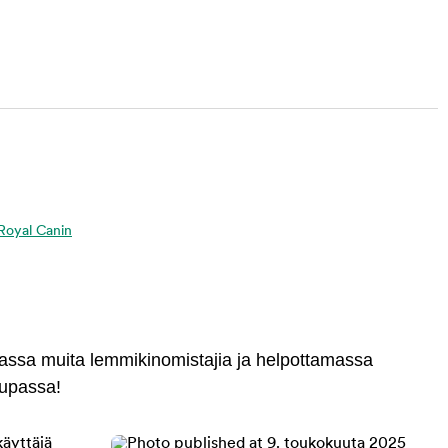
a Royal Canin
massa muita lemmikinomistajia ja helpottamassa
aupassa!