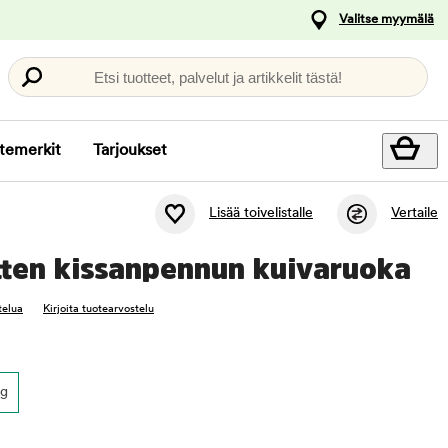
Valitse myymälä
Etsi tuotteet, palvelut ja artikkelit tästä!
temerkit
Tarjoukset
Lisää toivelistalle
Vertaile
tten kissanpennun kuivaruoka
telua
Kirjoita tuotearvostelu
kg