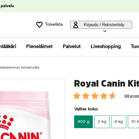
 palvelu
Toivelista
Kirjaudu / Rekisteröidy
nlääkäri
Pieneläimet
Palvelut
Liveshopping
Tuo
kissanpennun kuivaruoka
Royal Canin Ki
129 arvos
Valitse koko:
400 g
2 kg
4 kg
10 