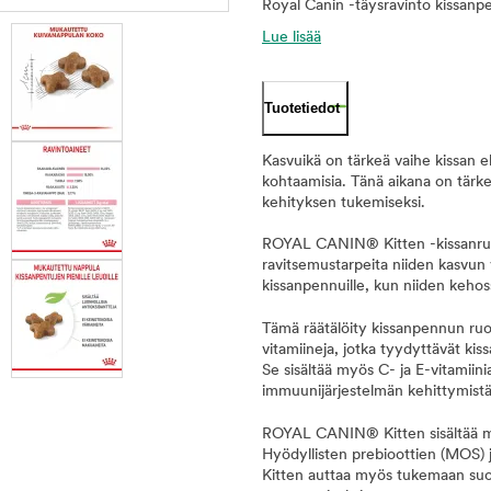
Royal Canin -täysravinto kissanpe
Lue lisää
Tuotetiedot
Kasvuikä on tärkeä vaihe kissan el
kohtaamisia. Tänä aikana on tärkeä
kehityksen tukemiseksi.
ROYAL CANIN® Kitten -kissanruok
ravitsemustarpeita niiden kasvun 
kissanpennuille, kun niiden keho
Tämä räätälöity kissanpennun ruok
vitamiineja, jotka tyydyttävät kis
Se sisältää myös C- ja E-vitamiin
immuunijärjestelmän kehittymist
ROYAL CANIN® Kitten sisältää m
Hyödyllisten prebioottien (MOS)
Kitten auttaa myös tukemaan suol