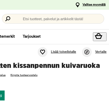
Valitse myymälä
Etsi tuotteet, palvelut ja artikkelit tästä!
temerkit
Tarjoukset
Lisää toivelistalle
Vertaile
tten kissanpennun kuivaruoka
telua
Kirjoita tuotearvostelu
kg