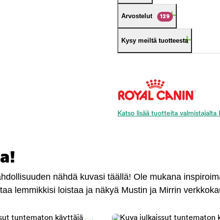
Arvostelut
129
Kysy meiltä tuotteesta
Katso lisää tuotteita valmistajalt
a!
mahdollisuuden nähdä kuvasi täällä! Ole mukana inspiroi
antaa lemmikkisi loistaa ja näkyä Mustin ja Mirrin verkkok