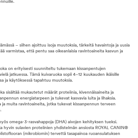
nnuille.
ämässä – siihen ajoittuu isoja muutoksia, tärkeitä havaintoja ja uusia
ä varmistaa, että pentu saa oikeanlaisia ravintoaineita kasvun ja
a on erityisesti suunniteltu tukemaan kissanpentujen
vielä jatkuessa. Tämä kuivaruoka sopii 4–12 kuukauden ikäisille
ssa ja käytöksessä tapahtuu muutoksia.
a sisältää mukautetut määrät proteiinia, kivennäisaineita ja
sanpennun energiatarpeen ja tukevat kasvavia luita ja lihaksia.
ia ja muita ravintoaineita, jotka tukevat kissanpennun terveen
ä.
yös omega-3-rasvahappoja (DHA) aivojen kehityksen tueksi.
 ja hyvin sulavien proteiinien yhdistelmän ansiosta ROYAL CANIN®
istoflooran (mikrobiomin) tervettä tasapainoa ruoansulatuksen