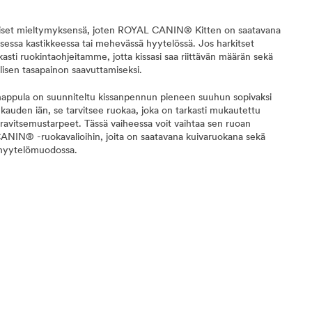
lölliset mieltymyksensä, joten ROYAL CANIN® Kitten on saatavana
sessa kastikkeessa tai mehevässä hyytelössä. Jos harkitset
asti ruokintaohjeitamme, jotta kissasi saa riittävän määrän sekä
lisen tasapainon saavuttamiseksi.
ppula on suunniteltu kissanpennun pieneen suuhun sopivaksi
kauden iän, se tarvitsee ruokaa, joka on tarkasti mukautettu
ravitsemustarpeet. Tässä vaiheessa voit vaihtaa sen ruoan
ANIN® -ruokavalioihin, joita on saatavana kuivaruokana sekä
 hyytelömuodossa.