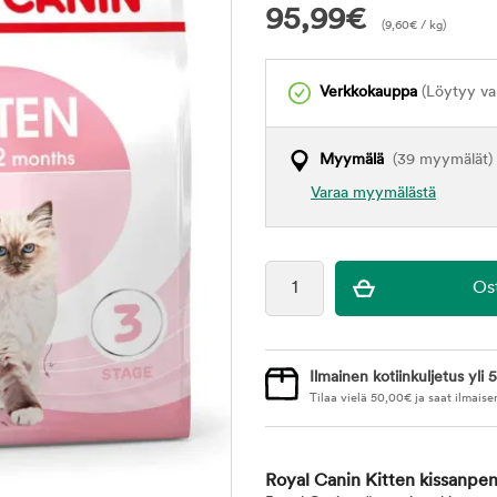
95,99
€
(
9,60
€
/ kg)
Verkkokauppa
(Löytyy var
Myymälä
(39 myymälät)
Varaa myymälästä
Ilmainen kotiinkuljetus yli 5
Tilaa vielä
50,00
€
ja saat ilmaise
Royal Canin Kitten kissanpe