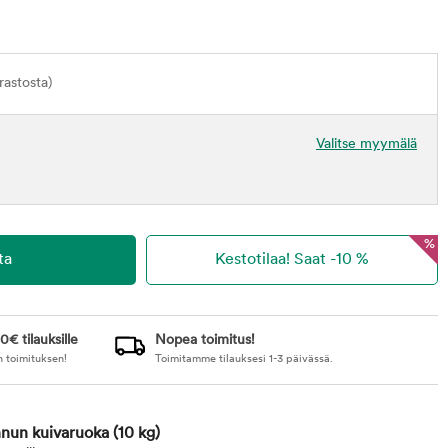
astosta)
Valitse myymälä
%
0€ tilauksille
Nopea toimitus!
n toimituksen!
Toimitamme tilauksesi 1-3 päivässä.
nnun kuivaruoka
(10 kg)