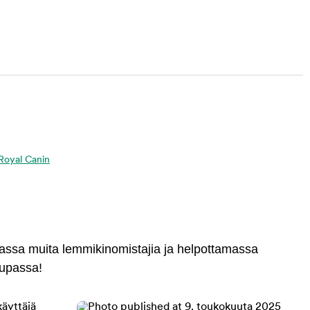
a Royal Canin
massa muita lemmikinomistajia ja helpottamassa
aupassa!