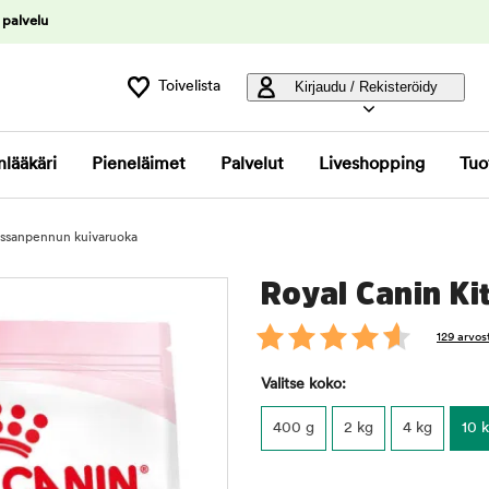
 palvelu
Toivelista
Kirjaudu / Rekisteröidy
nlääkäri
Pieneläimet
Palvelut
Liveshopping
Tuo
kissanpennun kuivaruoka
Royal Canin Ki
129 arvos
Valitse koko:
400 g
2 kg
4 kg
10 