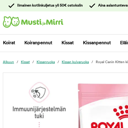
y
Ilmainen kotiinkuljetus yli 50€ ostoksiin
Aina asiantunteva
ltöön
Ota yhteyttä
asiakaspalveluun
Koirat
Koiranpennut
Kissat
Kissanpennut
Eläi
Alkuun
Kissat
Kissanruoka
Kissan kuivaruoka
Royal Canin Kitten 
foo