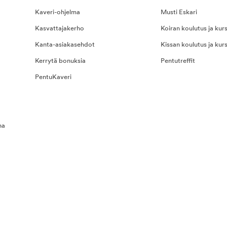
Kaveri-ohjelma
Musti Eskari
Kasvattajakerho
Koiran koulutus ja kurs
Kanta-asiakasehdot
Kissan koulutus ja kurs
Kerrytä bonuksia
Pentutreffit
PentuKaveri
na