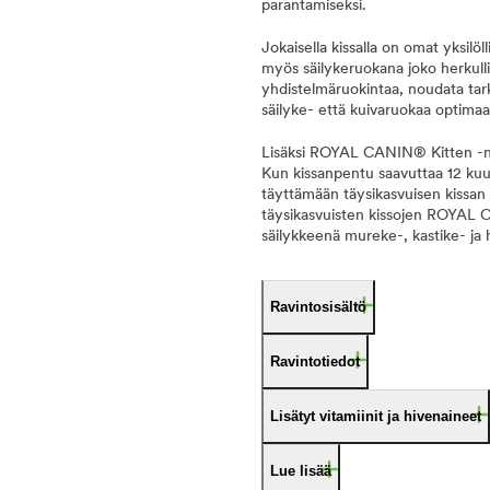
parantamiseksi.
Jokaisella kissalla on omat yksi
myös säilykeruokana joko herkulli
yhdistelmäruokintaa, noudata tark
säilyke- että kuivaruokaa optimaa
Lisäksi ROYAL CANIN® Kitten -na
Kun kissanpentu saavuttaa 12 kuu
täyttämään täysikasvuisen kissan 
täysikasvuisten kissojen ROYAL C
säilykkeenä mureke-, kastike- ja
Ravintosisältö
Ravintotiedot
Lisätyt vitamiinit ja hivenaineet
Lue lisää