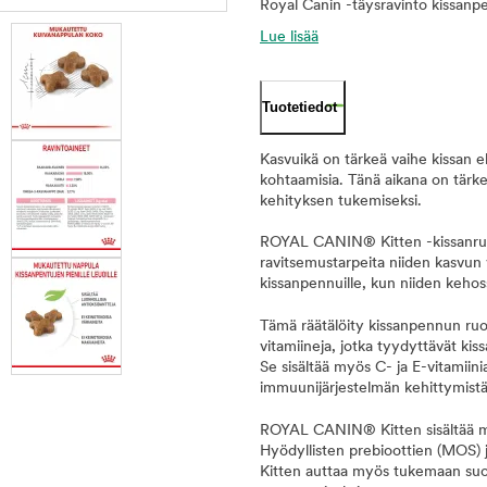
Royal Canin -täysravinto kissanpe
Lue lisää
Tuotetiedot
Kasvuikä on tärkeä vaihe kissan el
kohtaamisia. Tänä aikana on tärkeä
kehityksen tukemiseksi.
ROYAL CANIN® Kitten -kissanruok
ravitsemustarpeita niiden kasvun 
kissanpennuille, kun niiden keho
Tämä räätälöity kissanpennun ruok
vitamiineja, jotka tyydyttävät kis
Se sisältää myös C- ja E-vitamiin
immuunijärjestelmän kehittymist
ROYAL CANIN® Kitten sisältää m
Hyödyllisten prebioottien (MOS)
Kitten auttaa myös tukemaan suol