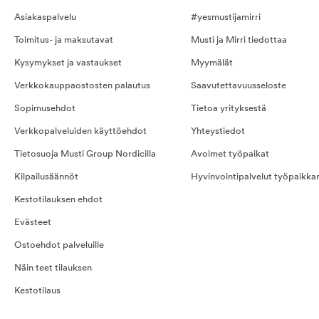
Asiakaspalvelu
#yesmustijamirri
Toimitus- ja maksutavat
Musti ja Mirri tiedottaa
Kysymykset ja vastaukset
Myymälät
Verkkokauppaostosten palautus
Saavutettavuusseloste
Sopimusehdot
Tietoa yrityksestä
Verkkopalveluiden käyttöehdot
Yhteystiedot
Tietosuoja Musti Group Nordicilla
Avoimet työpaikat
Kilpailusäännöt
Hyvinvointipalvelut työpaikka
Kestotilauksen ehdot
Evästeet
Ostoehdot palveluille
Näin teet tilauksen
Kestotilaus