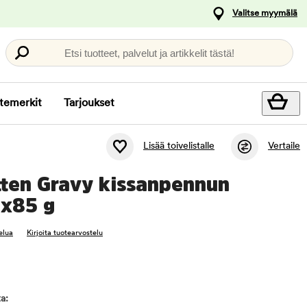
Valitse myymälä
Etsi tuotteet, palvelut ja artikkelit tästä!
temerkit
Tarjoukset
Lisää toivelistalle
Vertaile
tten Gravy kissanpennun
x85 g
elua
Kirjoita tuotearvostelu
a: