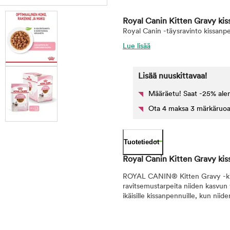
Royal Canin Kitten Gravy ki
Royal Canin -täysravinto kissanpen
Lue lisää
Lisää nuuskittavaa!
Määräetu! Saat -25% ale
Ota 4 maksa 3 märkäruoat k
Tuotetiedot
Royal Canin Kitten Gravy k
ROYAL CANIN® Kitten Gravy -kiss
ravitsemustarpeita niiden kasvun
ikäisille kissanpennuille, kun ni