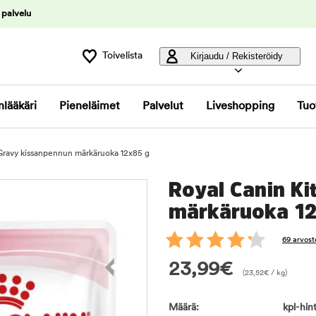
 palvelu
Toivelista
Kirjaudu / Rekisteröidy
nlääkäri
Pieneläimet
Palvelut
Liveshopping
Tuo
Gravy kissanpennun märkäruoka 12x85 g
Royal Canin Ki
märkäruoka 12
69 arvost
23,99
€
(
23,52
€
/ kg)
Määrä:
kpl-hint