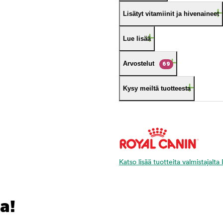
Lisätyt vitamiinit ja hivenaineet
Lue lisää
Arvostelut
69
Kysy meiltä tuotteesta
Katso lisää tuotteita valmistajalt
a!