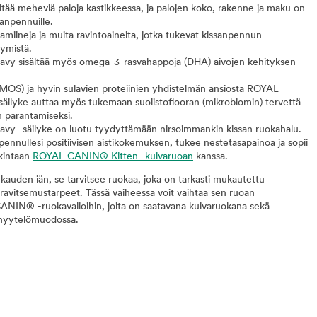
ältää meheviä paloja kastikkeessa, ja palojen koko, rakenne ja maku on
sanpennuille.
tamiineja ja muita ravintoaineita, jotka tukevat kissanpennun
tymistä.
y sisältää myös omega-3-rasvahappoja (DHA) aivojen kehityksen
(MOS) ja hyvin sulavien proteiinien yhdistelmän ansiosta ROYAL
äilyke auttaa myös tukemaan suolistoflooran (mikrobiomin) tervettä
 parantamiseksi.
y -säilyke on luotu tyydyttämään nirsoimmankin kissan ruokahalu.
pennullesi positiivisen aistikokemuksen, tukee nestetasapainoa ja sopii
okintaan
ROYAL CANIN® Kitten -kuivaruoan
kanssa.
kauden iän, se tarvitsee ruokaa, joka on tarkasti mukautettu
ravitsemustarpeet. Tässä vaiheessa voit vaihtaa sen ruoan
ANIN® -ruokavalioihin, joita on saatavana kuivaruokana sekä
a hyytelömuodossa.