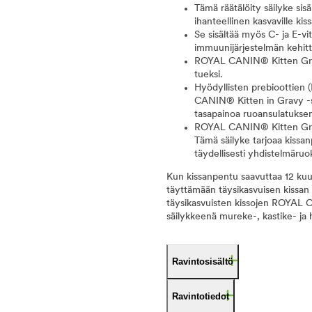
Tämä räätälöity säilyke sis
ihanteellinen kasvaville kis
Se sisältää myös C- ja E-vi
immuunijärjestelmän kehit
ROYAL CANIN® Kitten Grav
tueksi.
Hyödyllisten prebioottien 
CANIN® Kitten in Gravy -s
tasapainoa ruoansulatuksen
ROYAL CANIN® Kitten Grav
Tämä säilyke tarjoaa kissan
täydellisesti yhdistelmäru
Kun kissanpentu saavuttaa 12 kuu
täyttämään täysikasvuisen kissan 
täysikasvuisten kissojen ROYAL C
säilykkeenä mureke-, kastike- j
Ravintosisältö
Ravintotiedot