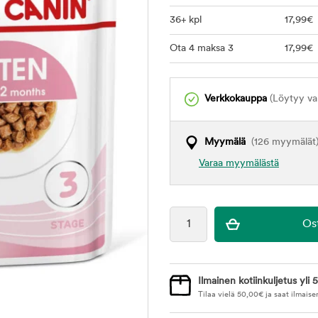
36+ kpl
17
,99
€
Ota 4 maksa 3
17
,99
€
Verkkokauppa
(Löytyy var
Myymälä
(126 myymälät
Varaa myymälästä
Ilmainen kotiinkuljetus yli 5
Tilaa vielä
50,00
€
ja saat ilmaise