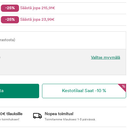
-25%
Säästä jopa
215
,91
€
-25%
Säästä jopa
23
,99
€
astosta)
)
Valitse myymälä
%
0€ tilauksille
Nopea toimitus!
n toimituksen!
Toimitamme tilauksesi 1-3 päivässä.