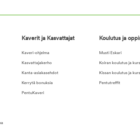
Kaverit ja Kasvattajat
Koulutus ja opp
Kaveri-ohjelma
Musti Eskari
Kasvattajakerho
Koiran koulutus ja kurs
Kanta-asiakasehdot
Kissan koulutus ja kurs
Kerrytä bonuksia
Pentutreffit
PentuKaveri
na