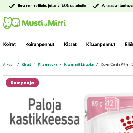
y
Ilmainen kotiinkuljetus yli 50€ ostoksiin
Aina asiantunteva
ltöön
Ota yhteyttä
asiakaspalveluun
Koirat
Koiranpennut
Kissat
Kissanpennut
Eläi
Alkuun
Kissat
Kissanruoka
Kissan märkäruoka
Royal Canin Kitten 
foo
Kampanja