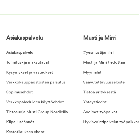
Asiakaspalvelu
Musti ja Mirri
Asiakaspalvelu
#yesmustijamirri
Toimitus- ja maksutavat
Musti ja Mirri tiedottaa
Kysymykset ja vastaukset
Myymälät
Verkkokauppaostosten palautus
Saavutettavuusseloste
Sopimusehdot
Tietoa yrityksestä
Verkkopalveluiden käyttöehdot
Yhteystiedot
Tietosuoja Musti Group Nordicilla
Avoimet työpaikat
Kilpailusäännöt
Hyvinvointipalvelut työpaikka
Kestotilauksen ehdot