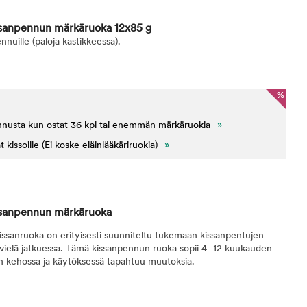
ssanpennun märkäruoka 12x85 g
nuille (paloja kastikkeessa).
%
nnusta kun ostat 36 kpl tai enemmän märkäruokia
»
issoille (Ei koske eläinlääkäriruokia)
»
issanpennun märkäruoka
anruoka on erityisesti suunniteltu tukemaan kissanpentujen
 vielä jatkuessa. Tämä kissanpennun ruoka sopii 4–12 kuukauden
iden kehossa ja käytöksessä tapahtuu muutoksia.