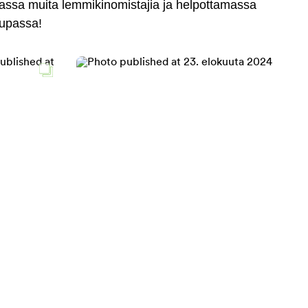
massa muita lemmikinomistajia ja helpottamassa
aupassa!