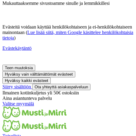
Mukauttaaksemme sivustoamme sinulle ja lemmikkillesi
Evästeitä voidaan käyttää henkilökohtaiseen ja ei-henkilökohtaiseen
mainontaan (
Lue lisää siitä, miten Google käsittelee henkilökohtaisia
tietoja
)
Evästekäytäntö
Teen muutoksia
Hyväksy vain välttämättömät evästeet
Hyväksy kaikki evästeet
Siirry sisältöön
Ota yhteyttä asiakaspalveluun
Ilmainen kotiinkuljetus yli 50€ ostoksiin
Aina asiantunteva palvelu
Valitse myymälä
Toivelista