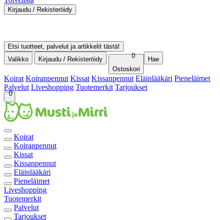
Kirjaudu / Rekisteröidy
Kirjaudu sisään
Rekisteröidy asiakkaaksi
Ostohistoria
Etsi tuotteet, palvelut ja artikkelit tästä!
0
Valikko
Kirjaudu / Rekisteröidy
Hae
Ostoskori
Koirat
Koiranpennut
Kissat
Kissanpennut
Eläinlääkäri
Pieneläimet
Palvelut
Liveshopping
Tuotemerkit
Tarjoukset
0
Koirat
Koiranpennut
Kissat
Kissanpennut
Eläinlääkäri
Pieneläimet
Liveshopping
Tuotemerkit
Palvelut
Tarjoukset