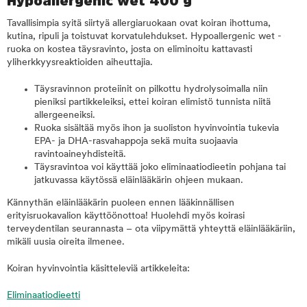
Hypoallergenic wet 400 g
Tavallisimpia syitä siirtyä allergiaruokaan ovat koiran ihottuma,
kutina, ripuli ja toistuvat korvatulehdukset. Hypoallergenic wet -
ruoka on kostea täysravinto, josta on eliminoitu kattavasti
yliherkkyysreaktioiden aiheuttajia.
Täysravinnon proteiinit on pilkottu hydrolysoimalla niin
pieniksi partikkeleiksi, ettei koiran elimistö tunnista niitä
allergeeneiksi.
Ruoka sisältää myös ihon ja suoliston hyvinvointia tukevia
EPA- ja DHA-rasvahappoja sekä muita suojaavia
ravintoaineyhdisteitä.
Täysravintoa voi käyttää joko eliminaatiodieetin pohjana tai
jatkuvassa käytössä eläinlääkärin ohjeen mukaan.
Kännythän eläinlääkärin puoleen ennen lääkinnällisen
erityisruokavalion käyttöönottoa! Huolehdi myös koirasi
terveydentilan seurannasta – ota viipymättä yhteyttä eläinlääkäriin,
mikäli uusia oireita ilmenee.
Koiran hyvinvointia käsitteleviä artikkeleita:
Eliminaatiodieetti