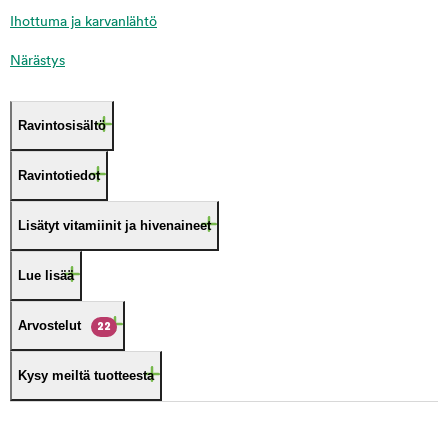
Ihottuma ja karvanlähtö
Närästys
Ravintosisältö
Ravintotiedot
Lisätyt vitamiinit ja hivenaineet
Lue lisää
Arvostelut
22
Kysy meiltä tuotteesta