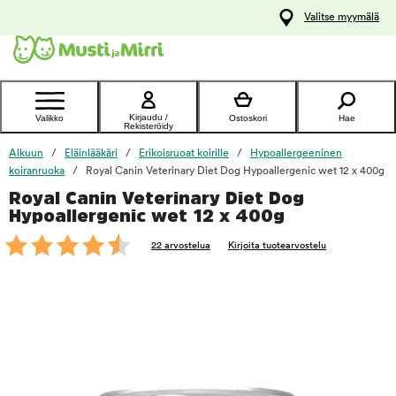
y
Valitse myymälä
ltöön
Ota yhteyttä
asiakaspalveluun
Kirjaudu /
Valikko
Ostoskori
Hae
Rekisteröidy
Alkuun
Eläinlääkäri
Erikoisruoat koirille
Hypoallergeeninen
koiranruoka
Royal Canin Veterinary Diet Dog Hypoallergenic wet 12 x 400g
Royal Canin Veterinary Diet Dog
foo
Hypoallergenic wet 12 x 400g
22 arvostelua
Kirjoita tuotearvostelu