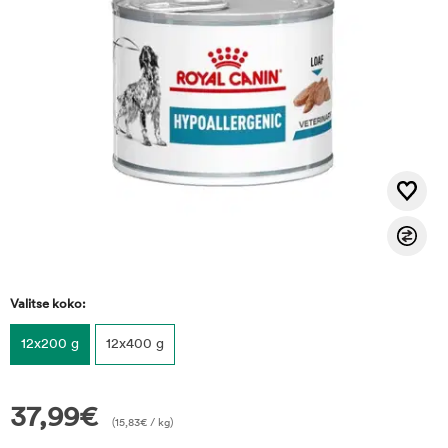
Valitse koko:
12x200 g
12x400 g
37,99
€
(
15,83
€
/ kg)