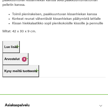
paakkuuntuvan kissanhiekan kanssa sekä paakkuuntumattoman
pelletin kanssa.
Toimii pienirakeisen, paakkuuntuvan kissanhiekan kanssa
Korkeat reunat vähentävät kissanhiekan päätymistä lattialle
Kissan hiekkalaatikko sopii pienikokoisille kissoille ja pennuille
Mitat: 42 x 30 x 9 cm.
Lue lisää
Arvostelut
3
Kysy meiltä tuotteesta
Asiakaspalvelu