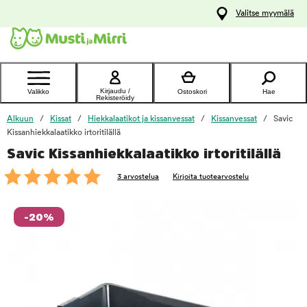
y
Valitse myymälä
ltöön
Ota yhteyttä
asiakaspalveluun
Kirjaudu /
Valikko
Ostoskori
Hae
Rekisteröidy
Alkuun
Kissat
Hiekkalaatikot ja kissanvessat
Kissanvessat
Savic
Kissanhiekkalaatikko irtoritilällä
Savic Kissanhiekkalaatikko irtoritilällä
foo
3 arvostelua
Kirjoita tuotearvostelu
-20%