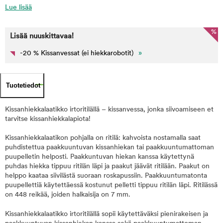
Lue lisää
%
Lisää nuuskittavaa!
-20 % Kissanvessat (ei hiekkarobotit)
»
Tuotetiedot
Kissanhiekkalaatikko irtoritilällä – kissanvessa, jonka siivoamiseen et
tarvitse kissanhiekkalapiota!
Kissanhiekkalaatikon pohjalla on ritilä: kahvoista nostamalla saat
puhdistettua paakkuuntuvan kissanhiekan tai paakkuuntumattoman
puupelletin helposti. Paakkuntuvan hiekan kanssa käytettynä
puhdas hiekka tippuu ritilän läpi ja paakut jäävät ritilään. Paakut on
helppo kaataa siivilästä suoraan roskapussiin. Paakkuuntumatonta
puupellettiä käytettäessä kostunut pelletti tippuu ritilän läpi. Ritilässä
on 448 reikää, joiden halkaisija on 7 mm.
Kissanhiekkalaatikko irtoritilällä sopii käytettäväksi pienirakeisen ja