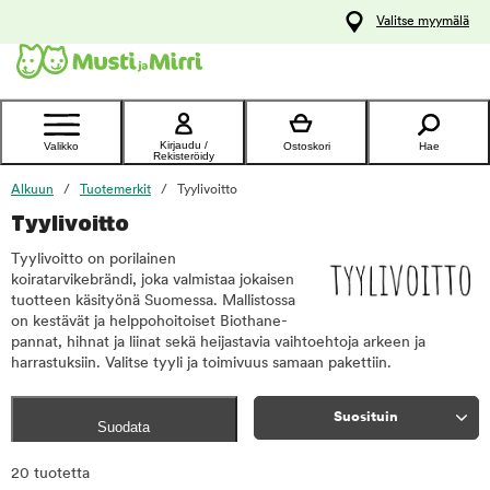
y
Valitse myymälä
ltöön
Ota yhteyttä
asiakaspalveluun
Kirjaudu /
Valikko
Ostoskori
Hae
Rekisteröidy
Alkuun
Tuotemerkit
Tyylivoitto
Tyylivoitto
Tyylivoitto on porilainen
koiratarvikebrändi, joka valmistaa jokaisen
tuotteen käsityönä Suomessa. Mallistossa
on kestävät ja helppohoitoiset Biothane-
pannat, hihnat ja liinat sekä heijastavia vaihtoehtoja arkeen ja
harrastuksiin. Valitse tyyli ja toimivuus samaan pakettiin.
Suosituin
Suodata
Rajaa
20 tuotetta