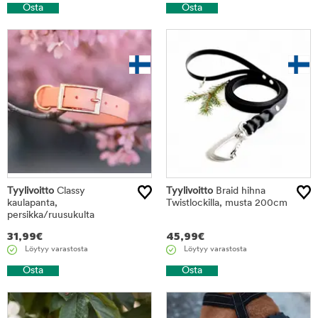
Osta
Osta
Tyylivoitto
Classy
Tyylivoitto
Braid hihna
kaulapanta,
Twistlockilla, musta 200cm
persikka/ruusukulta
31,99
€
45,99
€
Löytyy varastosta
Löytyy varastosta
Osta
Osta