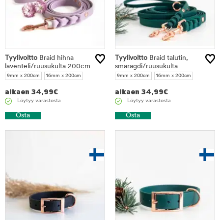
Tyylivoitto
Braid hihna
Tyylivoitto
Braid talutin,
laventeli/ruusukulta 200cm
smaragdi/ruusukulta
9mm x 200cm
16mm x 200cm
9mm x 200cm
16mm x 200cm
alkaen
34,99
€
alkaen
34,99
€
Löytyy varastosta
Löytyy varastosta
Osta
Osta