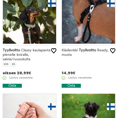
Tyylivoitto
Classy kaulapanta
Käsilenkki
Tyylivoitto
Ready,
pienelle koiralle,
musta
salvia/ruusukulta
XXS
XS
alkaen
28,99
€
14,99
€
Löytyy varastosta
Löytyy varastosta
Osta
Osta