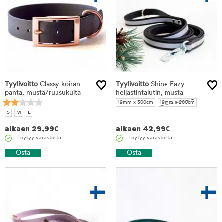
Tyylivoitto
Classy koiran
Tyylivoitto
Shine Eazy
panta, musta/ruusukulta
heijastintalutin, musta
19mm x 300cm
19mm x 200cm
S
M
L
alkaen
29,99
€
alkaen
42,99
€
Löytyy varastosta
Löytyy varastosta
Osta
Osta