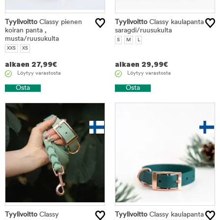
Tyylivoitto
Classy pienen
Tyylivoitto
Classy kaulapanta
koiran panta ,
saragdi/ruusukulta
musta/ruusukulta
S
M
L
XXS
XS
alkaen
27,99
€
alkaen
29,99
€
Löytyy varastosta
Löytyy varastosta
Osta
Osta
Tyylivoitto
Classy
Tyylivoitto
Classy kaulapanta