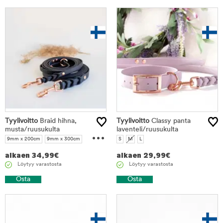
tuotteet
Tyylivoitto
Braid hihna,
Tyylivoitto
Classy panta
musta/ruusukulta
...
laventeli/ruusukulta
9mm x 200cm
9mm x 300cm
S
M
L
16mm x 200cm
16mm x 300cm
alkaen
34,99
€
alkaen
29,99
€
Löytyy varastosta
Löytyy varastosta
Osta
Osta