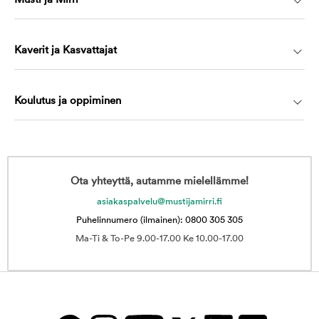
Musti ja Mirri
Kaverit ja Kasvattajat
Koulutus ja oppiminen
Ota yhteyttä, autamme mielellämme!
asiakaspalvelu@mustijamirri.fi
Puhelinnumero (ilmainen): 0800 305 305
Ma-Ti & To-Pe 9.00-17.00 Ke 10.00-17.00