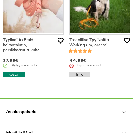
Tyylivoitto
Braid
Treeniliina
Tyylivoitto
koirantalutin,
Working 6m, oranssi
persikka/ruusukulta
37,99
€
44,99
€
Löytyy varastosta
Loppu varastosta
Osta
Info
Asiakaspalvelu