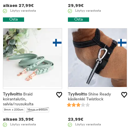
alkaen
27,99
€
29,99
€
Löytyy varastosta
Löytyy varastosta
Osta
Osta
Tyylivoitto
Braid
Tyylivoitto
Shine Ready
koirantalutin,
käsilenkki Twistlock
salvia/ruusukulta
9mm x 200cm
16mm x 200cm
alkaen
35,99
€
23,99
€
Löytyy varastosta
Löytyy varastosta