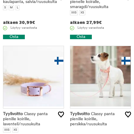
kaulapanta, salvia/ruusukulta
pienelle koiralle,
smaragdi/ruusukulta
S
M
L
XXS
XS
alkaen
30,99
€
alkaen
27,99
€
Löytyy varastosta
Löytyy varastosta
Osta
Osta
Tyylivoitto
Classy panta
Tyylivoitto
Classy panta
pienille koirille,
pienille koirille,
laventeli/ruusukulta
persikka/ruusukulta
XXS
XS