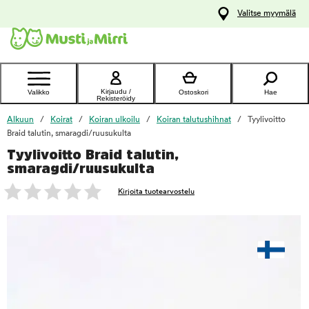
y
Valitse myymälä
ltöön
Ota yhteyttä
asiakaspalveluun
Kirjaudu /
Valikko
Ostoskori
Hae
Rekisteröidy
Alkuun
Koirat
Koiran ulkoilu
Koiran talutushihnat
Tyylivoitto
Braid talutin, smaragdi/ruusukulta
Tyylivoitto Braid talutin,
foo
smaragdi/ruusukulta
Kirjoita tuotearvostelu