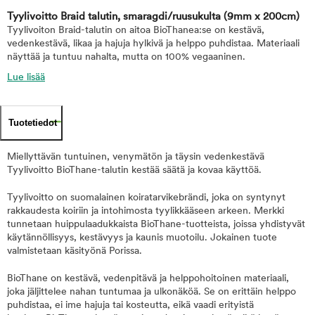
Tyylivoitto Braid talutin, smaragdi/ruusukulta
(9mm x 200cm)
Tyylivoiton Braid-talutin on aitoa BioThanea:se on kestävä,
vedenkestävä, likaa ja hajuja hylkivä ja helppo puhdistaa. Materiaali
näyttää ja tuntuu nahalta, mutta on 100% vegaaninen.
Lue lisää
Tuotetiedot
Miellyttävän tuntuinen, venymätön ja täysin vedenkestävä
Tyylivoitto BioThane-talutin kestää säätä ja kovaa käyttöä.
Tyylivoitto on suomalainen koiratarvikebrändi, joka on syntynyt
rakkaudesta koiriin ja intohimosta tyylikkääseen arkeen. Merkki
tunnetaan huippulaadukkaista BioThane-tuotteista, joissa yhdistyvät
käytännöllisyys, kestävyys ja kaunis muotoilu. Jokainen tuote
valmistetaan käsityönä Porissa.
BioThane on kestävä, vedenpitävä ja helppohoitoinen materiaali,
joka jäljittelee nahan tuntumaa ja ulkonäköä. Se on erittäin helppo
puhdistaa, ei ime hajuja tai kosteutta, eikä vaadi erityistä