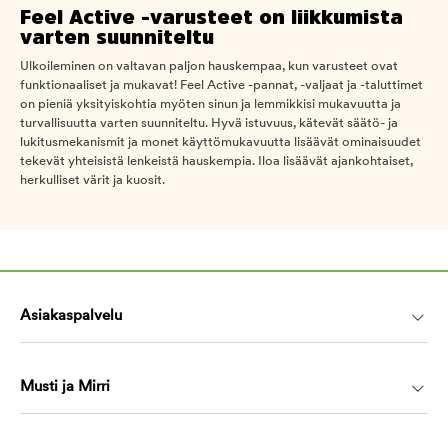
Feel Active -varusteet on liikkumista
varten suunniteltu
Ulkoileminen on valtavan paljon hauskempaa, kun varusteet ovat
funktionaaliset ja mukavat! Feel Active -pannat, -valjaat ja -taluttimet
on pieniä yksityiskohtia myöten sinun ja lemmikkisi mukavuutta ja
turvallisuutta varten suunniteltu. Hyvä istuvuus, kätevät säätö- ja
lukitusmekanismit ja monet käyttömukavuutta lisäävät ominaisuudet
tekevät yhteisistä lenkeistä hauskempia. Iloa lisäävät ajankohtaiset,
herkulliset värit ja kuosit.
Asiakaspalvelu
Musti ja Mirri