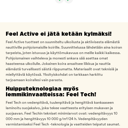
Feel Active ei jätä ketään kylmäksi!
Feel Active tuotteet on suunniteltu ulkoilusta ja aktiivisesta elämästä
nauttiville pohjoismaisille koirille. Suunnittelussa lähdetään aina koiran
tarpeista, joten istuvuus ja käyttömukavuus on meille kaikki kaikessa.
Pohjoismainen vaihteleva ja monesti ankara sää asettaa omat
haasteensa ulkoilulle. Jokainen koira ansaitsee liikkua ja nauttia
elämästä turvallisesti säistä riippumatta. Materiaalit ovat teknisiä ja
miellyttäviä käytössä. Yksityiskohdat on tarkkaan harkittu
tarjoamaan koirallesi vain parasta.
Huipputeknologiaa myös
lemmikinvaatteissa: Feel Tech!
Feel Tech on vedenpitävä, tuulenpitävä ja hengittävä kankaaseen
laminoitu suojakalvo, joka tekee vaatteesta erityisen mukavan ja
suojaavan. Feel Techin tekniset minimiarvot ovat: vedenpitävyys 10
000 mm ja hengittävyys 10 000 g/m²/24 h. Vedenpitävyyden
varmistamiseksi Feel Tech -teknologia ja vaatteiden teipatut saumat.