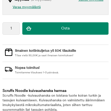
Varaa myymälästä
Ilmainen kotiinkuljetus yli 50€ tilauksille
Tilaa vielä
50,00
€
ja saat ilmaisen toimituksen!
Nopea toimitus!
Toimitamme tilauksesi 1-3 päivässä.
Scruffs Noodle kuivaushanska harmaa
Scruffs Noodle -kuivaushanska on loistava tuote koiran turkin ja
tassujen kuivaamiseen. Kuivaushanska on valmistettu äärimmäisen
imukykyisestä mikrokuitumateriaalista, joten siihen tarttuu
suuremmatkin liat tassujen pohjista.