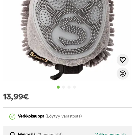
13,99
€
Verkkokauppa
(Löytyy varastosta)
Myymälä
(3 myymälät)
Valitse myymälä