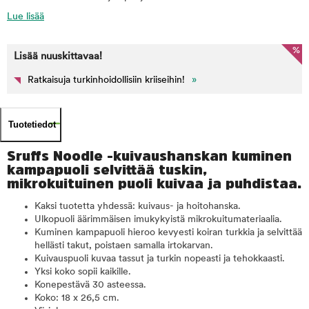
Lue lisää
%
Lisää nuuskittavaa!
Ratkaisuja turkinhoidollisiin kriiseihin!
»
Tuotetiedot
Sruffs Noodle -kuivaushanskan kuminen
kampapuoli selvittää tuskin,
mikrokuituinen puoli kuivaa ja puhdistaa.
Kaksi tuotetta yhdessä: kuivaus- ja hoitohanska.
Ulkopuoli äärimmäisen imukykyistä mikrokuitumateriaalia.
Kuminen kampapuoli hieroo kevyesti koiran turkkia ja selvittää
hellästi takut, poistaen samalla irtokarvan.
Kuivauspuoli kuvaa tassut ja turkin nopeasti ja tehokkaasti.
Yksi koko sopii kaikille.
Konepestävä 30 asteessa.
Koko: 18 x 26,5 cm.