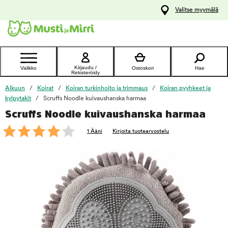
y
Valitse myymälä
ltöön
Ota yhteyttä
asiakaspalveluun
Kirjaudu /
Valikko
Ostoskori
Hae
Rekisteröidy
Alkuun
Koirat
Koiran turkinhoito ja trimmaus
Koiran pyyhkeet ja
kylpytakit
Scruffs Noodle kuivaushanska harmaa
Scruffs Noodle kuivaushanska harmaa
foo
1 Ääni
Kirjoita tuotearvostelu