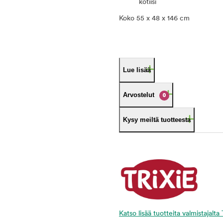
kotiisi
Koko 55 x 48 x 146 cm
Lue lisää
Arvostelut
0
Kysy meiltä tuotteesta
Katso lisää tuotteita valmistajalta 