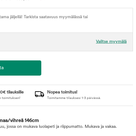
ma jäljellä! Tarkista saatavuus myymälässä tai
Valitse myymälä
0€ tilauksille
Nopea toimitus!
n toimituksen!
Toimitamme tilauksesi 1-3 päivässä.
armaa/vihreä 146cm
u, jossa on mukava luolapeti ja riippumatto. Mukava ja vakaa.