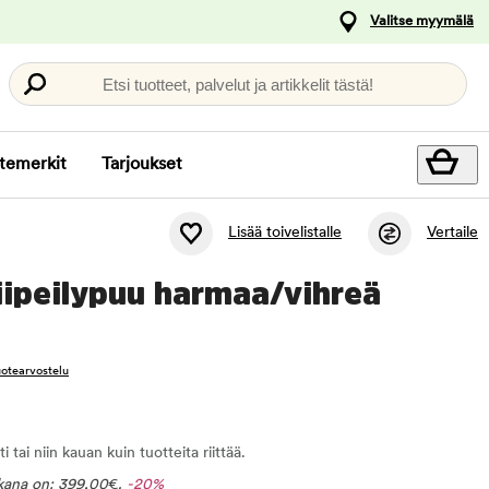
Valitse myymälä
Etsi tuotteet, palvelut ja artikkelit tästä!
temerkit
Tarjoukset
Lisää toivelistalle
Vertaile
kiipeilypuu harmaa/vihreä
tuotearvostelu
tai niin kauan kuin tuotteita riittää.
ikana on:
399,00
€
.
-20%