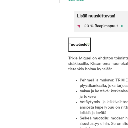
Lisää nuuskittavaa!
-20 % Raapimapuut
»
Tuotetiedot
Trixie Miguel on ehdoton toimintak
sisäkissoille. Kissan oma huonekal
tietenkin hoitaa kynsiään.
Pehmeä ja mukava: TRIXIE-r
plyysikankaalla, joka tarjo
Vakaa ja kestävä: korkealaa
ja tukeva
Vetäytymis- ja leikkivaiht
ansiosta kiipeilypuu on riit
leikkiä ja levätä
Selkeä muotoilu: modernin k
sisustustyyleihin. Se on sii