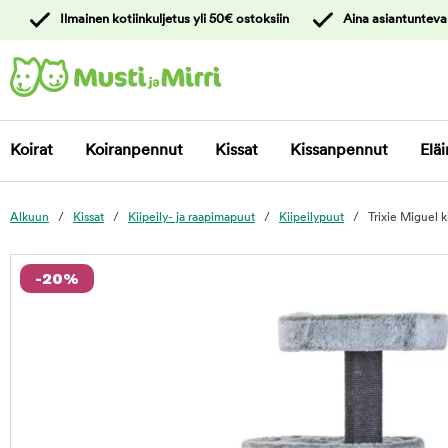
y
Ilmainen kotiinkuljetus yli 50€ ostoksiin
Aina asiantunteva
ltöön
Ota yhteyttä
asiakaspalveluun
Koirat
Koiranpennut
Kissat
Kissanpennut
Eläi
Alkuun
Kissat
Kiipeily- ja raapimapuut
Kiipeilypuut
Trixie Miguel 
foo
-20%