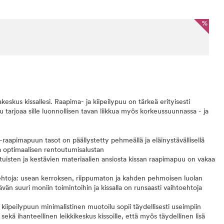
%
eskus kissallesi. Raapima- ja kiipeilypuu on tärkeä erityisesti
u tarjoaa sille luonnollisen tavan liikkua myös korkeussuunnassa - ja
aapimapuun tasot on päällystetty pehmeällä ja eläinystävällisellä
aa optimaalisen rentoutumisalustan
tuisten ja kestävien materiaalien ansiosta kissan raapimapuu on vakaa
oehtoja: usean kerroksen, riippumaton ja kahden pehmoisen luolan
tävän suuri moniin toimintoihin ja kissalla on runsaasti vaihtoehtoja
iipeilypuun minimalistinen muotoilu sopii täydellisesti useimpiin
s sekä ihanteellinen leikkikeskus kissoille, että myös täydellinen lisä