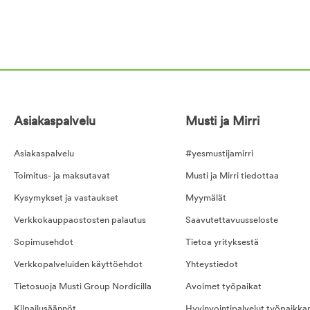
Asiakaspalvelu
Musti ja Mirri
Asiakaspalvelu
#yesmustijamirri
Toimitus- ja maksutavat
Musti ja Mirri tiedottaa
Kysymykset ja vastaukset
Myymälät
Verkkokauppaostosten palautus
Saavutettavuusseloste
Sopimusehdot
Tietoa yrityksestä
Verkkopalveluiden käyttöehdot
Yhteystiedot
Tietosuoja Musti Group Nordicilla
Avoimet työpaikat
Kilpailusäännöt
Hyvinvointipalvelut työpaikka