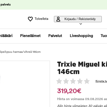
 palvelu
Toivelista
Kirjaudu / Rekisteröidy
nlääkäri
Pieneläimet
Palvelut
Liveshopping
Tuo
kiipeilypuu harmaa/vihreä 146cm
Trixie Miguel 
146cm
Kirjoita 
319,20€
Hinta on voimassa 09.08.2026 asti 
Alin hinta viimeisten 30 päivän a