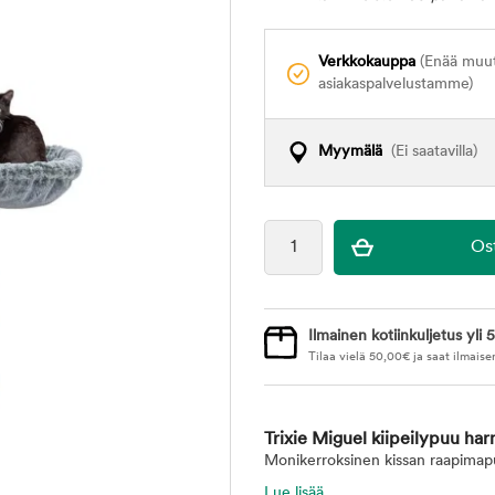
Verkkokauppa
(Enää muuta
asiakaspalvelustamme)
Myymälä
(Ei saatavilla)
Ilmainen kotiinkuljetus yli 5
Tilaa vielä
50,00
€
ja saat ilmaise
Trixie Miguel kiipeilypuu h
Monikerroksinen kissan raapimapu
Lue lisää