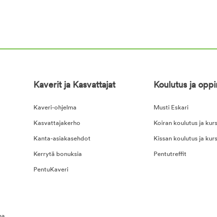
Kaverit ja Kasvattajat
Koulutus ja opp
Kaveri-ohjelma
Musti Eskari
Kasvattajakerho
Koiran koulutus ja kurs
Kanta-asiakasehdot
Kissan koulutus ja kurs
Kerrytä bonuksia
Pentutreffit
PentuKaveri
na