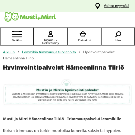
y
Valitse myymälä
ltöön
Ota yhteyttä
asiakaspalveluun
Kirjaudu /
Valikko
Ostoskori
Hae
Rekisteröidy
Alkuun
Lemmikin trimmaus ja turkinhoito
Hyvinvointipalvelut
Hämeenlinna Tiiriö
Hyvinvointipalvelut Hämeenlinna Tiiriö
Musti ja Mirri Hämeenlinna Tiiriö - Trimmauspalvelut lemmikille
Koiran trimmaus on turkin muotoilua koneella, saksin tai nyppien.