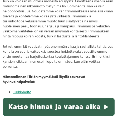
Turkkia voidaan muotoilla monesta eri syystä: tavoitteena voi olla esim.
rodunomainen ulkomuoto, tietyn mallin luominen tai vaikka vain
helppohoitoisuus. Noudatamme koiran trimmauksessa aina asiakkaan
toiveita ja kohtelemme koiraa ystävällisesti. Trimmaus- ja
turkinhoitopalveluissamme muotoiluun sisältyvät aina myös
huolellinen pesu, föönaus, harjaus ja kampaus. Trimmauspalveluiden
valikoima vaihtelee jonkin verran myymäläkohtaisesti. Trimmauksen
hinta riippuu koiran koosta, turkin laadusta ja lähtötilanteesta.
Jotkut lemmikit vaativat myös enemmän aikaa ja rauhallista tahtia. Jos
koiralla on suuria vaikeuksia suostua hoidettavaksi, suosittelemme
ensin muutamaa harjoituskertaa kouluttajamme kanssa. Esimerkiksi
kynsien leikkaaminen usein lopulta onnistuu, kun eläin voittaa
pelkonsa.
Hämeenlinnan Tiiriön myymälästä löydät seuraavat
hyvinvointipalvelut:
Turkinhoito